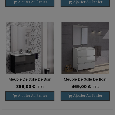
Ajouter Au Panier
Ajouter Au Panier
Meuble De Salle De Bain
Meuble De Salle De Bain
Suspendu BOX 2 Tiroirs
Sur Pieds BOX 3 Tiroirs
388,00 €
469,00 €
TTC
TTC
Faible Profondeur
Faible Profondeur Avec
Lavabo
Ajouter Au Panier
Ajouter Au Panier