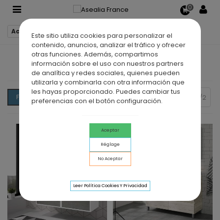
0
Accueil
Meubles salle de bain
Este sitio utiliza cookies para personalizar el
contenido, anuncios, analizar el tráfico y ofrecer
otras funciones. Además, compartimos
MEUBLES SALLE DE BAIN
información sobre el uso con nuestros partners
de analítica y redes sociales, quienes pueden
utilizarla y combinarla con otra información que
les hayas proporcionado. Puedes cambiar tus
Précédent
Pertinence
Filtrer
2/2
preferencias con el botón configuración.
Aceptar
Réglage
No Aceptar
Leer Política Cookies Y Privacidad