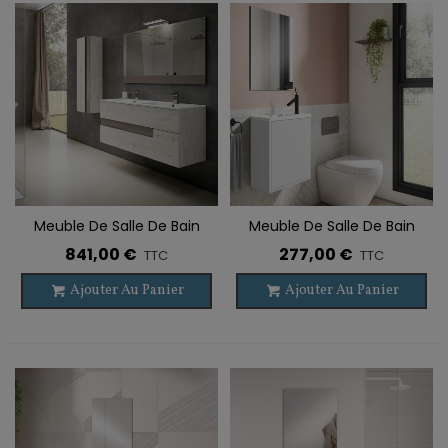
Meuble De Salle De Bain
Meuble De Salle De Bain
Suspendu Double Vasque
Suspendu LOFT 1 Porte
841,00 €
277,00 €
TTC
TTC
VISION 2 Tiroirs
Ajouter Au Panier
Ajouter Au Panier