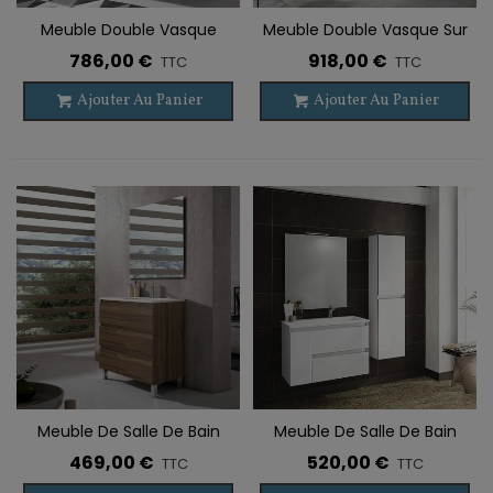
Meuble Double Vasque
Meuble Double Vasque Sur
Suspendu ZAO 4 Tiroirs
Pieds OROSI 6 Tiroirs
786,00 €
918,00 €
TTC
TTC
Ajouter Au Panier
Ajouter Au Panier
Meuble De Salle De Bain
Meuble De Salle De Bain
Sur Pieds BOX 3 Tiroirs Avec
Suspendu BOX 2 Tiroirs + 1
469,00 €
520,00 €
TTC
TTC
Lavabo
Porte