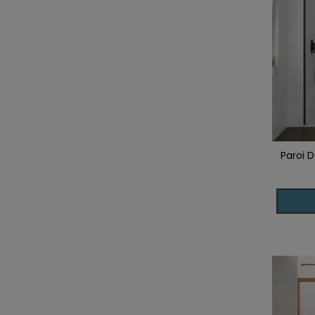
Paroi 
Ajoute