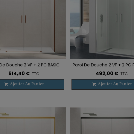
 De Douche 2 VF + 2 PC BASIC
Paroi De Douche 2 VF + 2 PC 
r À La Liste De Souhaits
Ajouter À La Liste De Souhaits
SPAZIO CUIVRE BROSSÉ
SPAZIO
614,40 €
492,00 €
TTC
TTC
Ajouter Au Panier
Ajouter Au Panier