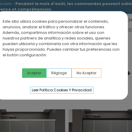
ia.com -
Pendant le mois d'août, les commandes peuvent subir 
tience et compréhension.
RECEVEURS DE DOUCHE
MEUBLES SALLE DE BAIN
DOUCHE
Este sitio utiliza cookies para personalizar el contenido,
anuncios, analizar el tráfico y ofrecer otras funciones.
RS DE SALLE DE BAIN
PANNEAUX MURAUX
OFFRE PAROI + RE
Además, compartimos información sobre el uso con
nuestros partners de analítica y redes sociales, quienes
ÉVIERS DE CUISINE
BLOG
pueden utilizarla y combinarla con otra información que les
hayas proporcionado. Puedes cambiar tus preferencias con
ixes + 2 portes coulissantes
el botón configuración.
PAROIS DE DOUCHE 2 VERRES FIXES 
Aceptar
Réglage
No Aceptar
Leer Política Cookies Y Privacidad
ce
eceveur De Douche En
rdoise ALEXIA
96,00 €
TTC
aroi De Douche VF + PC