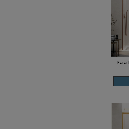
Paroi
Ajoute