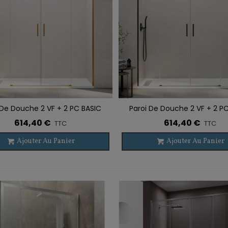
 De Douche 2 VF + 2 PC BASIC
Paroi De Douche 2 VF + 2 P
r À La Liste De Souhaits
Ajouter À La Liste De Souhaits
SPAZIO OR BROSSÉ
SPAZIO TITANE
614,40 €
614,40 €
TTC
TTC
Ajouter Au Panier
Ajouter Au Panier