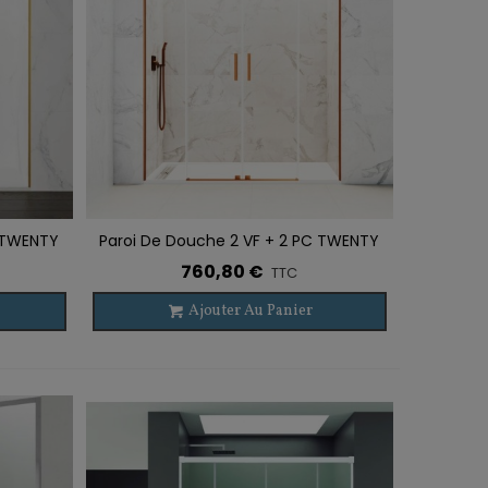
C TWENTY
Paroi De Douche 2 VF + 2 PC TWENTY
Ajouter À La Liste De Souhaits
SPAZIO CUIVRE BROSSÉ
760,80 €
TTC
Ajouter Au Panier