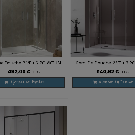
De Douche 2 VF + 2 PC AKTUAL
Paroi De Douche 2 VF + 2 P
r À La Liste De Souhaits
Ajouter À La Liste De Souhaits
SPAZIO
492,00 €
540,82 €
TTC
TTC
Ajouter Au Panier
Ajouter Au Panier