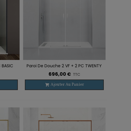
C BASIC
Paroi De Douche 2 VF + 2 PC TWENTY
Ajouter À La Liste De Souhaits
SPAZIO
696,00 €
TTC
Ajouter Au Panier