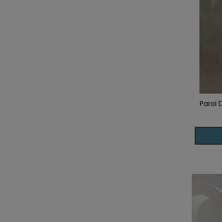
Paroi 
Ajoute