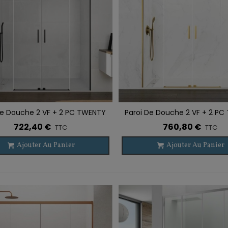
De Douche 2 VF + 2 PC TWENTY
Paroi De Douche 2 VF + 2 P
r À La Liste De Souhaits
Ajouter À La Liste De Souhaits
SPAZIO NOIR
SPAZIO OR BROSSÉ
722,40 €
760,80 €
TTC
TTC
Ajouter Au Panier
Ajouter Au Panier