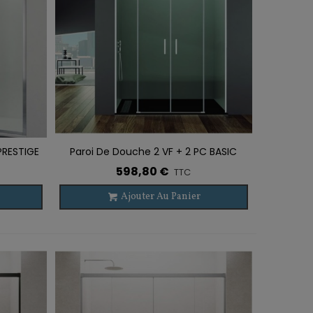
PRESTIGE
Paroi De Douche 2 VF + 2 PC BASIC
Ajouter À La Liste De Souhaits
SPAZIO BLANC
598,80 €
TTC
Ajouter Au Panier