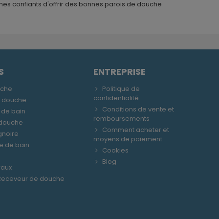
mmes confiants d'offrir des bonnes parois de douche
S
ENTREPRISE
uche
Politique de
confidentialité
e douche
Conditions de vente et
 de bain
remboursements
 douche
Comment acheter et
gnoire
moyens de paiement
le de bain
Cookies
Blog
raux
 Receveur de douche