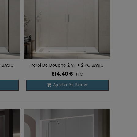
C BASIC
Paroi De Douche 2 VF + 2 PC BASIC
Ajouter À La Liste De Souhaits
SPAZIO NICKEL
614,40 €
TTC
Ajouter Au Panier