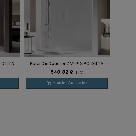
C DELTA
Paroi De Douche 2 VF + 2 PC DELTA
Ajouter À La Liste De Souhaits
BLANC
540,82 €
TTC
Ajouter Au Panier