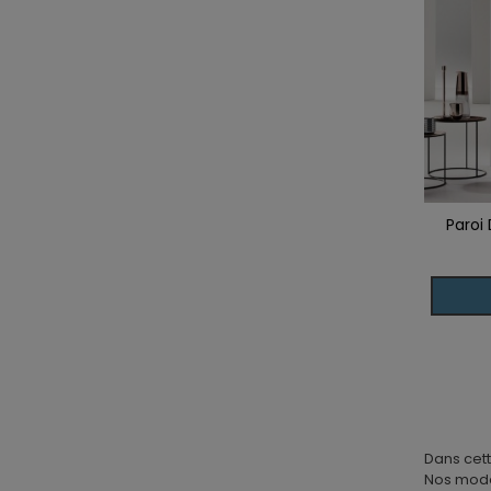
Paroi
Ajoute
Dans cett
Nos modèl