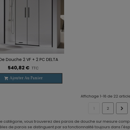
 De Douche 2 VF + 2 PC DELTA
r À La Liste De Souhaits
NOIR
540,82 €
TTC
Ajouter Au Panier
Affichage 1-16 de 22 articl
Sui
1
2
e catégorie, vous trouverez des parois de douche sur mesure compos
es de parois se distinguent par sa fonctionnalité toujours dans l'éspr