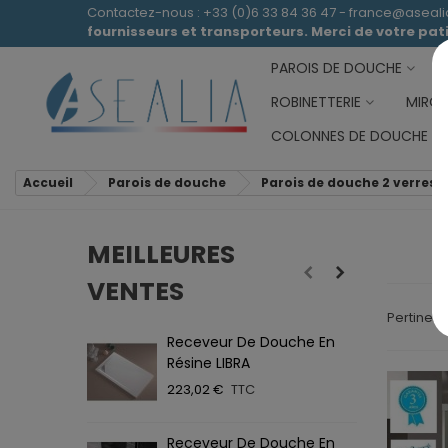
Contactez-nous : +33 (0)6 33 84 36 47 - france@aseal
fournisseurs et transporteurs. Merci de votre pa
PAROIS DE DOUCHE
ROBINETTERIE
MIROI
COLONNES DE DOUCHE
Accueil
Parois de douche
Parois de douche 2 verres f
MEILLEURES
VENTES
Pertinen
Receveur De Douche En
R
Résine LIBRA
A
223,02 €
TTC
2
Receveur De Douche En
P