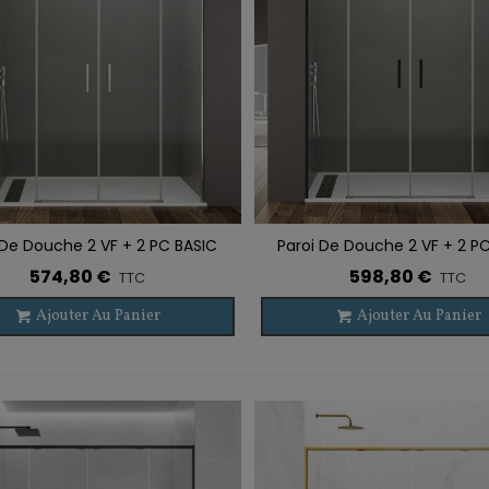
WENTY NOIR
89,60 €
TTC
aroi De Douche VF + PC
WENTY OR BROSSÉ
39,60 €
TTC
aroi De Douche VF + PC
UNA NOIR
 De Douche 2 VF + 2 PC BASIC
Paroi De Douche 2 VF + 2 P
r À La Liste De Souhaits
Ajouter À La Liste De Souhaits
59,97 €
TTC
484,18 €
SPAZIO
SPAZIO NOIR
574,80 €
598,80 €
TTC
TTC
-5%
Ajouter Au Panier
Ajouter Au Panier