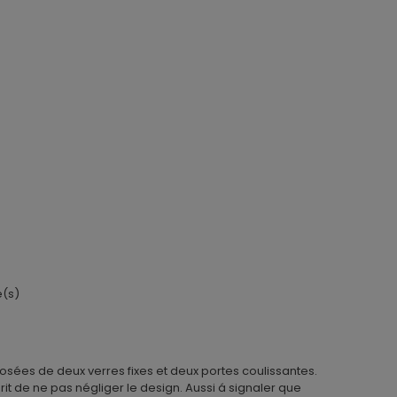
e(s)
vant
ées de deux verres fixes et deux portes coulissantes.
it de ne pas négliger le design. Aussi á signaler que