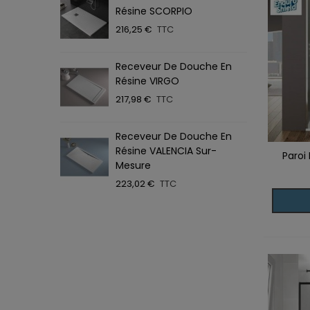
Résine SCORPIO
T
216,25 €
TTC
4
Receveur De Douche En
P
Résine VIRGO
T
217,98 €
TTC
5
Receveur De Douche En
P
Résine VALENCIA Sur-
L
Paroi
Ajoute
Mesure
4
223,02 €
TTC