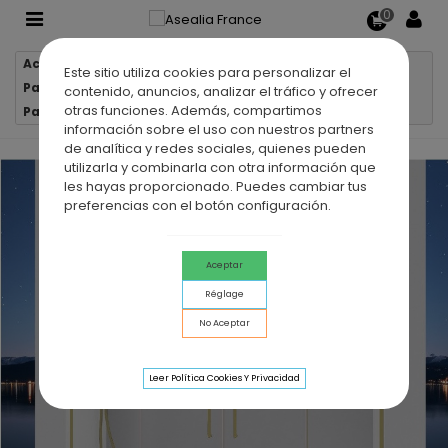
0
Accueil
Parois de douche
Este sitio utiliza cookies para personalizar el
Parois de douche 2 verres fixes + 2 portes coulissantes
contenido, anuncios, analizar el tráfico y ofrecer
otras funciones. Además, compartimos
Paroi de douche 2 VF + 2 PC PAVÍA OR BROSSÉ
información sobre el uso con nuestros partners
de analítica y redes sociales, quienes pueden
utilizarla y combinarla con otra información que
les hayas proporcionado. Puedes cambiar tus
preferencias con el botón configuración.
Aceptar
Réglage
No Aceptar
Leer Política Cookies Y Privacidad