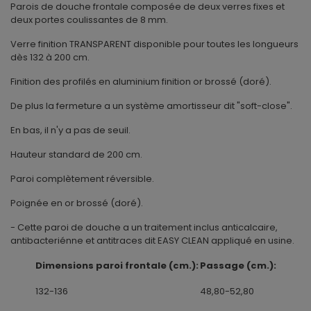
Parois de douche frontale composée de deux verres fixes et
deux portes coulissantes de 8 mm.
Verre finition TRANSPARENT disponible pour toutes les longueurs
dès 132 à 200 cm.
Finition des profilés en aluminium finition or brossé (doré).
De plus la fermeture a un système amortisseur dit "soft-close".
En bas, il n'y a pas de seuil.
Hauteur standard de 200 cm.
Paroi complètement réversible.
Poignée en or brossé (doré).
- Cette paroi de douche a un traitement inclus anticalcaire,
antibacteriénne et antitraces dit EASY CLEAN appliqué en usine.
Dimensions paroi frontale (cm.):
Passage (cm.):
132-136
48,80-52,80