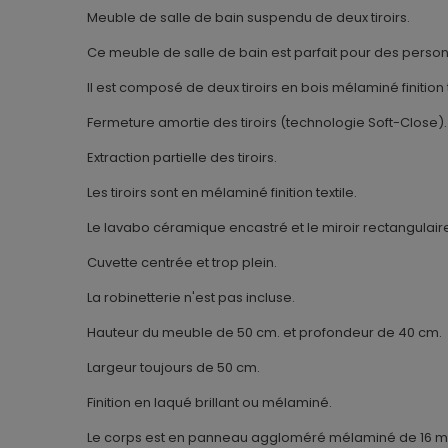
Meuble de salle de bain suspendu de deux tiroirs.
Ce meuble de salle de bain est parfait pour des person
Il est composé de deux tiroirs en bois mélaminé finition 
Fermeture amortie des tiroirs (technologie Soft-Close).
Extraction partielle des tiroirs.
Les tiroirs sont en mélaminé finition textile.
Le lavabo céramique encastré et le miroir rectangulaire
Cuvette centrée et trop plein.
La robinetterie n'est pas incluse.
Hauteur du meuble de 50 cm. et profondeur de 40 cm.
Largeur toujours de 50 cm.
Finition en laqué brillant ou mélaminé.
Le corps est en panneau aggloméré mélaminé de 16 mm