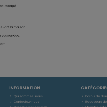
) et Décapé.
devant la maison.
çon suspendue.
ort.
INFORMATION
CATÉGORIE
Qui sommes-nous
Parois de do
Contactez-nous
Receveurs d