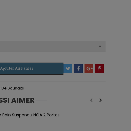
Ajouter Au Panier
te De Souhaits
SSI AIMER
e Bain Suspendu NOA 2 Portes
8