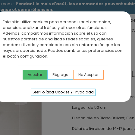
ia.com -
Pendant le mois d'août, les commandes peuvent subir 
tience et compréhension.
RECEVEURS DE DOUCHE
MEUBLES SALLE DE BAIN
DOUCHE
Este sitio utiliza cookies para personalizar el contenido,
anuncios, analizar el tráfico y ofrecer otras funciones.
RS DE SALLE DE BAIN
PANNEAUX MURAUX
OFFRE PAROI + RE
Además, compartimos información sobre el uso con
nuestros partners de analítica y redes sociales, quienes
ÉVIERS DE CUISINE
BLOG
pueden utilizarla y combinarla con otra información que les
hayas proporcionado. Puedes cambiar tus preferencias con
suspendus
Meuble de salle de bain suspendu NOA 2 tiroirs
el botón configuración.
MEUBLE DE SAL
Aceptar
Réglage
No Aceptar
2 TIROIRS
Leer Política Cookies Y Privacidad
Meuble de salle de bain suspend
Largeur de 50 cm.
Disponible en Blanc Brillant, Cen
Délai de livraison de 14-17 jours 