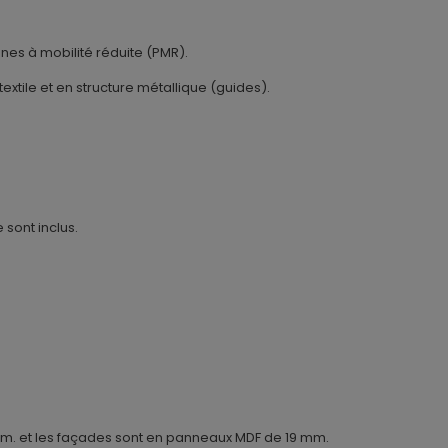
nes à mobilité réduite (PMR).
textile et en structure métallique (guides).
 sont inclus.
. et les façades sont en panneaux MDF de 19 mm.