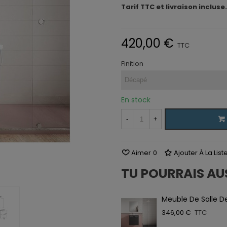
Tarif TTC et livraison incluse.
420,00 €
TTC
Finition
En stock
-
+
Aimer
0
Ajouter À La Lis
TU POURRAIS AU
Meuble De Salle D
346,00 €
TTC