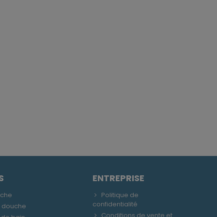
S
ENTREPRISE
uche
Politique de
confidentialité
e douche
Conditions de vente et