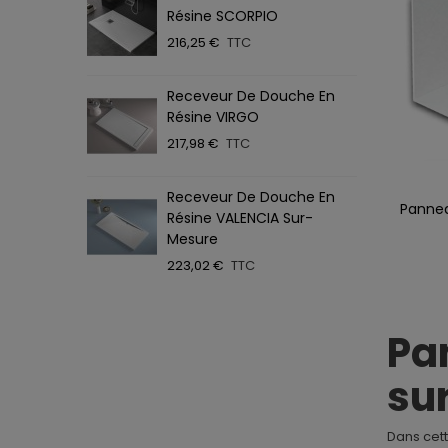
Résine SCORPIO
T
216,25 €
TTC
4
Receveur De Douche En
P
Résine VIRGO
T
217,98 €
TTC
5
Receveur De Douche En
P
Pannea
Ajoute
Résine VALENCIA Sur-
L
ESP
Mesure
4
223,02 €
TTC
Pa
sur
Dans cet