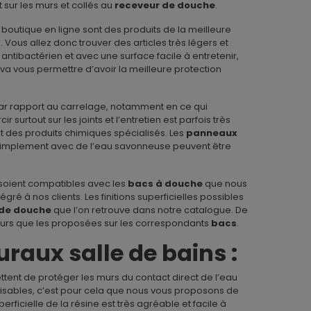
sur les murs et collés au
receveur de douche
.
outique en ligne sont des produits de la meilleure
Vous allez donc trouver des articles très légers et
 antibactérien et avec une surface facile à entretenir,
s va vous permettre d’avoir la meilleure protection
r rapport au carrelage, notamment en ce qui
r surtout sur les joints et l’entretien est parfois très
ant des produits chimiques spécialisés. Les
panneaux
 simplement avec de l’eau savonneuse peuvent être
soient compatibles avec les
bacs à douche
que nous
égré à nos clients. Les finitions superficielles possibles
 de douche
que l’on retrouve dans notre catalogue. De
leurs que les proposées sur les correspondants
bacs
.
raux salle de bains :
tent de protéger les murs du contact direct de l’eau
isables, c’est pour cela que nous vous proposons de
rficielle de la résine est très agréable et facile à