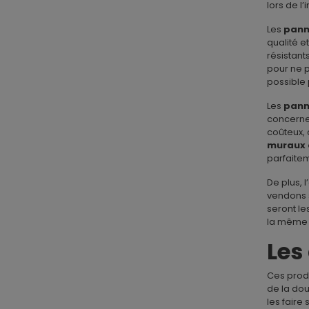
lors de l
Les
pann
qualité e
résistant
pour ne p
possible 
Les
pann
concerne l
coûteux, 
muraux 
parfaite
De plus, l
vendons s
seront le
la même f
Les
Ces produ
de la do
les faire