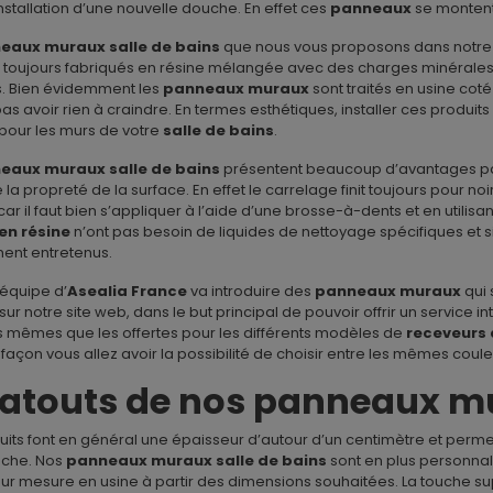
’installation d’une nouvelle douche. En effet ces
panneaux
se montent 
eaux muraux salle de bains
que nous vous proposons dans notre b
t toujours fabriqués en résine mélangée avec des charges minérales. 
s. Bien évidemment les
panneaux muraux
sont traités en usine coté
as avoir rien à craindre. En termes esthétiques, installer ces produit
pour les murs de votre
salle de bains
.
eaux muraux salle de bains
présentent beaucoup d’avantages pa
a propreté de la surface. En effet le carrelage finit toujours pour noirci
car il faut bien s’appliquer à l’aide d’une brosse-à-dents et en utilis
en résine
n’ont pas besoin de liquides de nettoyage spécifiques et
ment entretenus.
’équipe d’
Asealia France
va introduire des
panneaux muraux
qui 
ur notre site web, dans le but principal de pouvoir offrir un service int
s mêmes que les offertes pour les différents modèles de
receveurs
açon vous allez avoir la possibilité de choisir entre les mêmes cou
 atouts de nos panneaux mu
its font en général une épaisseur d’autour d’un centimètre et permet
uche. Nos
panneaux muraux salle de bains
sont en plus personnal
 sur mesure en usine à partir des dimensions souhaitées. La touche supe