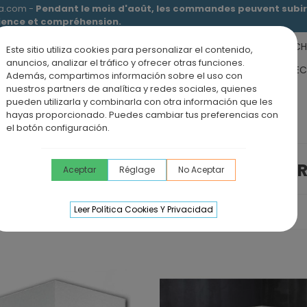
ia.com -
Pendant le mois d'août, les commandes peuvent subir 
tience et compréhension.
RECEVEURS DE DOUCHE
MEUBLES SALLE DE BAIN
DOUCHE
Este sitio utiliza cookies para personalizar el contenido,
anuncios, analizar el tráfico y ofrecer otras funciones.
RS DE SALLE DE BAIN
PANNEAUX MURAUX
OFFRE PAROI + RE
Además, compartimos información sobre el uso con
nuestros partners de analítica y redes sociales, quienes
ÉVIERS DE CUISINE
BLOG
pueden utilizarla y combinarla con otra información que les
hayas proporcionado. Puedes cambiar tus preferencias con
el botón configuración.
PANNEAUX MU
Aceptar
Réglage
No Aceptar
Leer Política Cookies Y Privacidad
ce
eceveur De Douche En
rdoise ALEXIA
96,00 €
TTC
aroi De Douche VF + PC