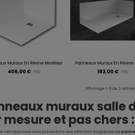
WENTY NOIR
89,60 €
TTC
aroi De Douche VF + PC
WENTY OR BROSSÉ
39,60 €
TTC
aroi De Douche VF + PC
ux Muraux En Résine Modèles
Panneaux Muraux En Résine
r À La Liste De Souhaits
Ajouter À La Liste De Souhaits
UNA NOIR
RIT, NAVIRE, NOVA Et CHARME
VALENCIA
406,00 €
183,00 €
TTC
TTC
59,97 €
TTC
484,18 €
-5%
Affichage 1-3 de 3 article
nneaux muraux salle d
 mesure et pas chers :
te rubrique nous vous présentons une sélection soigneuse de
panne