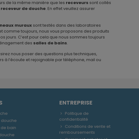
murs de la même manière que les
receveurs
sont collés
e
receveur de douche
. En effet veuillez assurer
neaux muraux
sont testés dans des laboratoires
s et comme toujours, nous vous proposons des produits
 nos jours. C’est pour cela que nous sommes toujours
’aménagement des
salles de bains
.
sirez nous poser des questions plus techniques,
urs à l’écoute et rejoignable par téléphone, mail ou
S
ENTREPRISE
uche
Politique de
confidentialité
e douche
Conditions de vente et
 de bain
remboursements
 douche