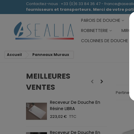
Contactez-nous : +33 (0)6 33 84 36 47 - france@aseal
fournisseurs et transporteurs. Merci de votre pa
PAROIS DE DOUCHE
ROBINETTERIE
MIROI
COLONNES DE DOUCHE
Accueil
Panneaux Muraux
MEILLEURES
VENTES
Pertinen
Receveur De Douche En
R
Résine LIBRA
A
223,02 €
TTC
2
Receveur De Douche En
P