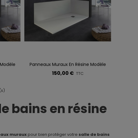
 Modèle
Panneaux Muraux En Résine Modèle
Ajouter À La Liste De Souhaits
STONE PLUS, HIDDEN Et CACH
150,00 €
TTC
(s)
e bains en résine
aux muraux
pour bien protéger votre
salle de bains