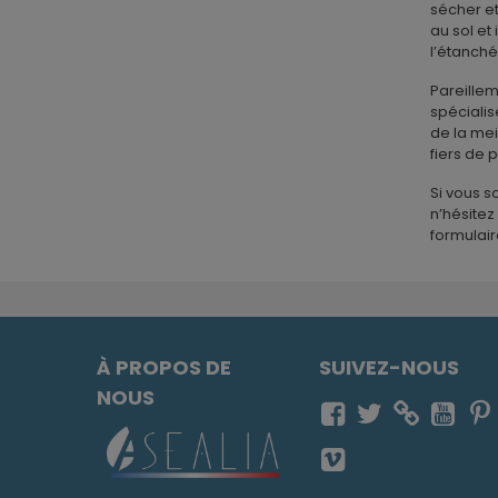
sécher et
au sol et
l’étanché
Pareillem
spécialis
de la mei
fiers de 
Si vous 
n’hésitez
formulai
À PROPOS DE
SUIVEZ-NOUS
NOUS