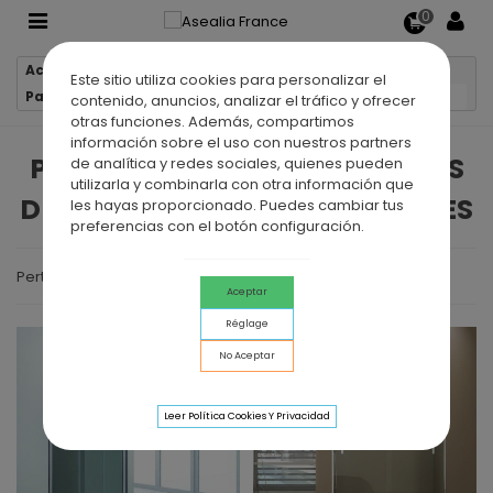
0
Accueil
Parois de douche
Este sitio utiliza cookies para personalizar el
Parois de douche frontales de 2 ou 3 portes coulissantes
contenido, anuncios, analizar el tráfico y ofrecer
otras funciones. Además, compartimos
información sobre el uso con nuestros partners
PAROIS DE DOUCHE FRONTALES
de analítica y redes sociales, quienes pueden
utilizarla y combinarla con otra información que
DE 2 OU 3 PORTES COULISSANTES
les hayas proporcionado. Puedes cambiar tus
preferencias con el botón configuración.
Pertinence
Aceptar
Réglage
No Aceptar
Leer Política Cookies Y Privacidad