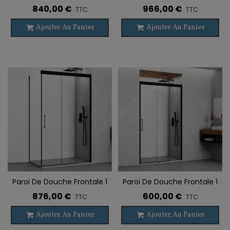
VF + 2 PC + Latéral TRIO
PC + Latéral BY-PASS
840,00 €
966,00 €
TTC
TTC
Ajouter Au Panier
Ajouter Au Panier
Paroi De Douche Frontale 1
Paroi De Douche Frontale 1
VF + 2 PC + Latéral TRIO
VF + 2 PC TRIO NOIR
876,00 €
600,00 €
TTC
TTC
NOIR
Ajouter Au Panier
Ajouter Au Panier