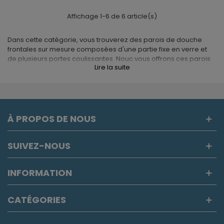
Affichage 1-6 de 6 article(s)
Dans cette catégorie, vous trouverez des parois de douche
frontales sur mesure composées d'une partie fixe en verre et
de plusieurs portes coulissantes. Nouc vous offrons ces parois
Lire la suite
toujours avec le meilleur rapport qualité / prix du marché et
avec la garantie maximale de nos fournisseurs. Voici une
solution tres fonctionnelle mais sans oublier le sens
esthétique. Trouvez les parois de douche frontales avec 2 ou 3
portes coulissantes, qui mieux vous conviennent toujours chez
Asealia.
À PROPOS DE NOUS
SUIVEZ-NOUS
INFORMATION
CATÉGORIES