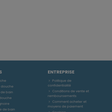
S
ENTREPRISE
uche
Politique de
confidentialité
e douche
Conditions de vente et
 de bain
remboursements
 douche
Comment acheter et
gnoire
moyens de paiement
le de bain