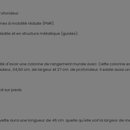
profondeur.
nes à mobilité réduite (PMR).
textile et en structure métallique (guides).
ité d'avoir une colonne de rangement murale avec. Cette colonne est r
teur, 34,50 cm. de largeur et 27 cm. de profondeur. Il existe aussi 
st sur pieds.
vette aura une longueur de 46 cm. quelle qu'elle soit la largeur de me