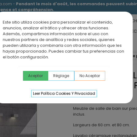
ia.com -
Pendant le mois d'août, les commandes peuvent subir 
tience et compréhension.
RECEVEURS DE DOUCHE
MEUBLES SALLE DE BAIN
DOUCHE
Este sitio utiliza cookies para personalizar el contenido,
anuncios, analizar el tráfico y ofrecer otras funciones.
RS DE SALLE DE BAIN
PANNEAUX MURAUX
OFFRE PAROI + RE
Además, compartimos información sobre el uso con
nuestros partners de analítica y redes sociales, quienes
ÉVIERS DE CUISINE
BLOG
pueden utilizarla y combinarla con otra información que les
hayas proporcionado. Puedes cambiar tus preferencias con
ur pieds
Meuble de salle de bain sur pieds BOX 3 tiroirs faib
el botón configuración.
MEUBLE DE SALL
Aceptar
Réglage
No Aceptar
TIROIRS FAIBL
LAVABO
Leer Política Cookies Y Privacidad
Meuble de salle de bain sur pie
inclus.
Largeurs de 60 cm. et 80 cm.
Lavabo céramique rectangulair