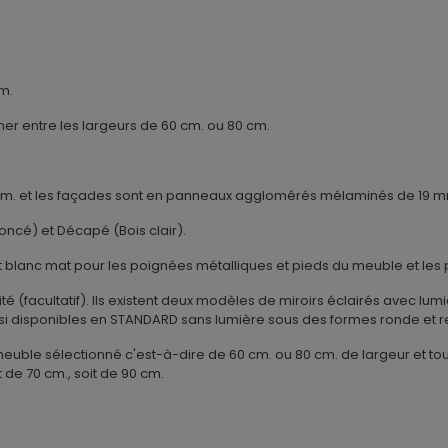
m.
er entre les largeurs de 60 cm. ou 80 cm.
m. et les façades sont en panneaux agglomérés mélaminés de 19 m
foncé) et Décapé (Bois clair).
et blanc mat pour les poignées métalliques et pieds du meuble et les
é (facultatif). Ils existent deux modèles de miroirs éclairés avec lum
ssi disponibles en STANDARD sans lumière sous des formes ronde et r
euble sélectionné c'est-à-dire de 60 cm. ou 80 cm. de largeur et to
 de 70 cm., soit de 90 cm.