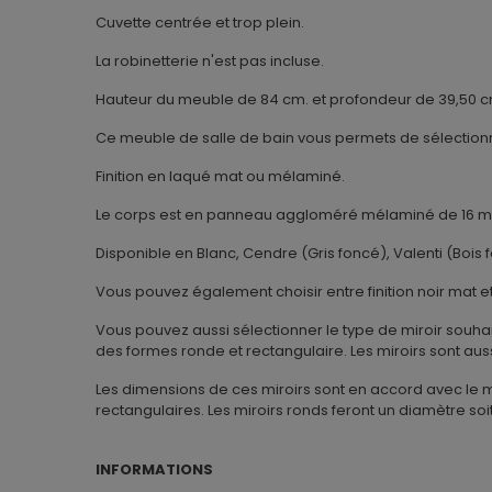
Cuvette centrée et trop plein.
La robinetterie n'est pas incluse.
Hauteur du meuble de 84 cm. et profondeur de 39,50 c
Ce meuble de salle de bain vous permets de sélectionn
Finition en laqué mat ou mélaminé.
Le corps est en panneau aggloméré mélaminé de 16 m
Disponible en Blanc, Cendre (Gris foncé), Valenti (Bois 
Vous pouvez également choisir entre finition noir mat 
Vous pouvez aussi sélectionner le type de miroir souhait
des formes ronde et rectangulaire. Les miroirs sont au
Les dimensions de ces miroirs sont en accord avec le m
rectangulaires. Les miroirs ronds feront un diamètre soit
INFORMATIONS