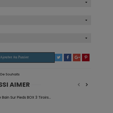
Ajouter Au Panier
e De Souhaits
SSI AIMER
Bain Sur Pieds BOX 3 Tiroirs...
M