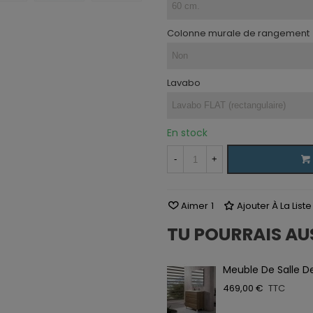
Colonne murale de rangement
Lavabo
En stock
-
+
Aimer
1
Ajouter À La List
TU POURRAIS AU
Meuble De Salle De 
469,00 €
TTC