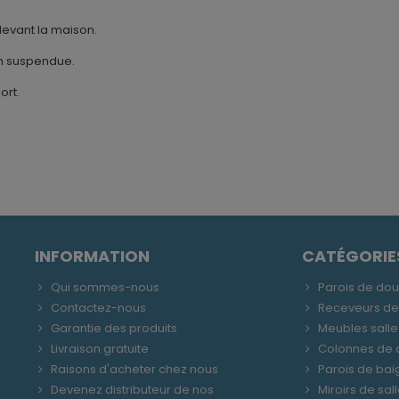
devant la maison.
çon suspendue.
ort.
INFORMATION
CATÉGORIE
Qui sommes-nous
Parois de do
Contactez-nous
Receveurs d
Garantie des produits
Meubles salle
Livraison gratuite
Colonnes de
Raisons d'acheter chez nous
Parois de bai
Devenez distributeur de nos
Miroirs de sal