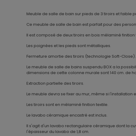
Meuble de salle de bain sur pieds de 3 tiroirs et faible 
Ce meuble de salle de bain est parfait pour des person
Il est composé de deux tiroirs en bois mélaminé finition 
Les poignées et les pieds sont métalliques.
Fermeture amortie des tiroirs (technologie Soft-Close).
Le meuble de salle de bains suspendu BOX a la possibil
dimensions de cette colonne murale sont 140 cm. de hau
Extraction partielle des tiroirs.
Le meuble devra se fixer au mur, même si l'installation e
Les tiroirs sont en mélaminé finition textile.
Le lavabo céramique encastré est inclus.
Il s'agit d'un lavabo rectangulaire céramique dont la cu
l'épaisseur du lavabo de 1,8 cm.