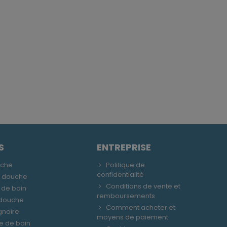
S
ENTREPRISE
uche
Politique de
confidentialité
e douche
Conditions de vente et
 de bain
remboursements
 douche
Comment acheter et
gnoire
moyens de paiement
le de bain