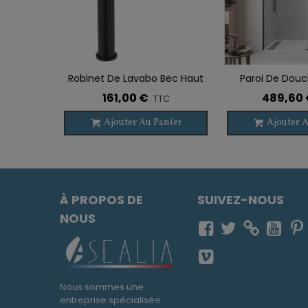
Robinet De Lavabo Bec Haut
Paroi De Douc
Ajouter À La Liste De Souhaits
Ajouter À La List
Mécanique DIOR NOIR
TWENTY 
161,00 €
489,60 
TTC
Ajouter Au Panier
Ajouter A
À PROPOS DE
SUIVEZ-NOUS
NOUS
Nous sommes une
entreprise spécialisée