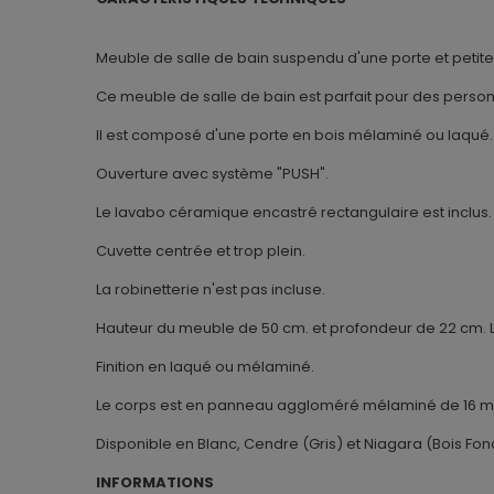
Meuble de salle de bain suspendu d'une porte et petit
Ce meuble de salle de bain est parfait pour des personn
Il est composé d'une porte en bois mélaminé ou laqué.
Ouverture avec système "PUSH".
Le lavabo céramique encastré rectangulaire est inclus.
Cuvette centrée et trop plein.
La robinetterie n'est pas incluse.
Hauteur du meuble de 50 cm. et profondeur de 22 cm. L
Finition en laqué ou mélaminé.
Le corps est en panneau aggloméré mélaminé de 16 mm
Disponible en Blanc, Cendre (Gris) et Niagara (Bois Fon
INFORMATIONS