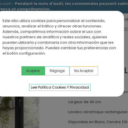
ia.com -
Pendant le mois d'août, les commandes peuvent subir 
tience et compréhension.
RECEVEURS DE DOUCHE
MEUBLES SALLE DE BAIN
DOUCHE
Este sitio utiliza cookies para personalizar el contenido,
anuncios, analizar el tráfico y ofrecer otras funciones.
RS DE SALLE DE BAIN
PANNEAUX MURAUX
OFFRE PAROI + RE
Además, compartimos información sobre el uso con
nuestros partners de analítica y redes sociales, quienes
ÉVIERS DE CUISINE
BLOG
pueden utilizarla y combinarla con otra información que les
hayas proporcionado. Puedes cambiar tus preferencias con
suspendus
Meuble de salle de bain suspendu LOFT 1 porte
el botón configuración.
MEUBLE DE SALL
Aceptar
Réglage
No Aceptar
PORTE
Leer Política Cookies Y Privacidad
Meuble de salle de bain suspend
Largeur de 40 cm.
Lavabo céramique rectangulaire 
Disponible en Blanc, Cendre (Gri