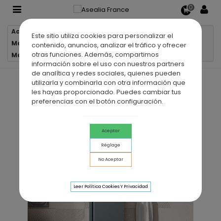
0
Accueil
Meubles salle de bain
Este sitio utiliza cookies para personalizar el
Meubles salle de bain suspendus
contenido, anuncios, analizar el tráfico y ofrecer
otras funciones. Además, compartimos
Meuble de salle de bain suspendu LAGOS 1 porte
información sobre el uso con nuestros partners
de analítica y redes sociales, quienes pueden
utilizarla y combinarla con otra información que
les hayas proporcionado. Puedes cambiar tus
preferencias con el botón configuración.
Aceptar
Réglage
No Aceptar
Leer Política Cookies Y Privacidad