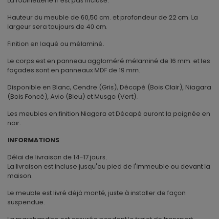
La robinetterie n'est pas incluse.
Hauteur du meuble de 60,50 cm. et profondeur de 22 cm. La
largeur sera toujours de 40 cm.
Finition en laqué ou mélaminé.
Le corps est en panneau aggloméré mélaminé de 16 mm. et les
façades sont en panneaux MDF de 19 mm.
Disponible en Blanc, Cendre (Gris), Décapé (Bois Clair), Niagara
(Bois Foncé), Avio (Bleu) et Musgo (Vert).
Les meubles en finition Niagara et Décapé auront la poignée en
noir.
INFORMATIONS
Délai de livraison de 14-17 jours.
La livraison est incluse jusqu'au pied de l'immeuble ou devant la
maison.
Le meuble est livré déjà monté, juste à installer de façon
suspendue.