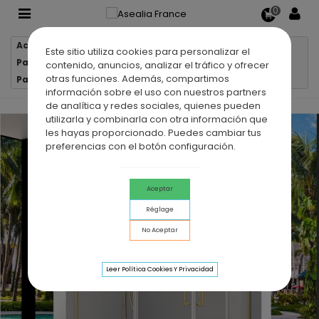
0
Accueil
Parois de douche
Este sitio utiliza cookies para personalizar el
Parois de douche d'angle
contenido, anuncios, analizar el tráfico y ofrecer
otras funciones. Además, compartimos
Paroi de douche d'angle 2 VF + 2 PC PAVÍA OR BROSSÉ
información sobre el uso con nuestros partners
de analítica y redes sociales, quienes pueden
utilizarla y combinarla con otra información que
les hayas proporcionado. Puedes cambiar tus
preferencias con el botón configuración.
Aceptar
Réglage
No Aceptar
Leer Política Cookies Y Privacidad