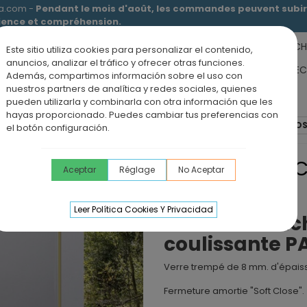
ia.com -
Pendant le mois d'août, les commandes peuvent subir 
tience et compréhension.
RECEVEURS DE DOUCHE
MEUBLES SALLE DE BAIN
DOUCHE
Este sitio utiliza cookies para personalizar el contenido,
anuncios, analizar el tráfico y ofrecer otras funciones.
RS DE SALLE DE BAIN
PANNEAUX MURAUX
OFFRE PAROI + RE
Además, compartimos información sobre el uso con
nuestros partners de analítica y redes sociales, quienes
ÉVIERS DE CUISINE
BLOG
pueden utilizarla y combinarla con otra información que les
hayas proporcionado. Puedes cambiar tus preferencias con
e + 1 porte coulissante
Paroi de douche VF + PC PAVÍA OR BRO
el botón configuración.
PAROI DE DOUC
Aceptar
Réglage
No Aceptar
BROSSÉ
Leer Política Cookies Y Privacidad
Paroi de douch
coulissante P
Verre trempé de 8 mm. d'épais
Fermeture amortie "Soft Close".