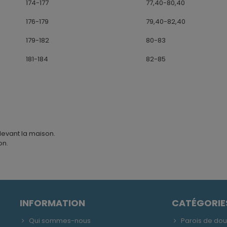
174-177
77,40-80,40
176-179
79,40-82,40
179-182
80-83
181-184
82-85
devant la maison.
on.
INFORMATION
CATÉGORIE
Qui sommes-nous
Parois de do