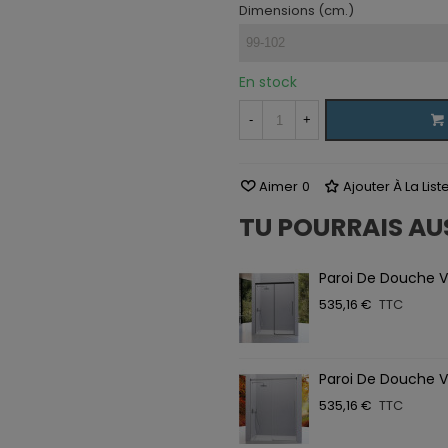
Dimensions (cm.)
En stock
-
+
Aimer
0
Ajouter À La Lis
TU POURRAIS AU
Paroi De Douche V
535,16 €
TTC
Paroi De Douche V
535,16 €
TTC