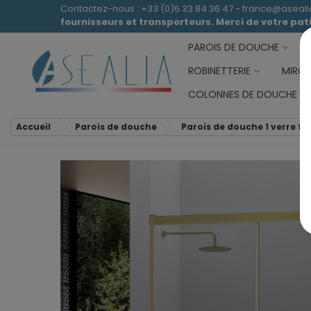
Contactez-nous : +33 (0)6 33 84 36 47 - france@aseal
fournisseurs et transporteurs. Merci de votre pa
PAROIS DE DOUCHE
ROBINETTERIE
MIROI
COLONNES DE DOUCHE
Accueil
Parois de douche
Parois de douche 1 verre fix