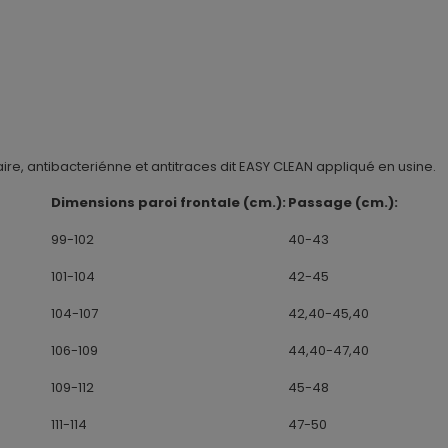
ire, antibacteriénne et antitraces dit EASY CLEAN appliqué en usine.
Dimensions paroi frontale (cm.):
Passage (cm.):
99-102
40-43
101-104
42-45
104-107
42,40-45,40
106-109
44,40-47,40
109-112
45-48
111-114
47-50