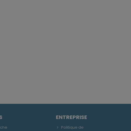
S
ENTREPRISE
uche
Politique de