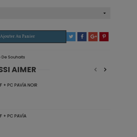
Ajouter Au Panier
te De Souhaits
SSI AIMER
F + PC PAVÍA NOIR
P
6
F + PC PAVÍA