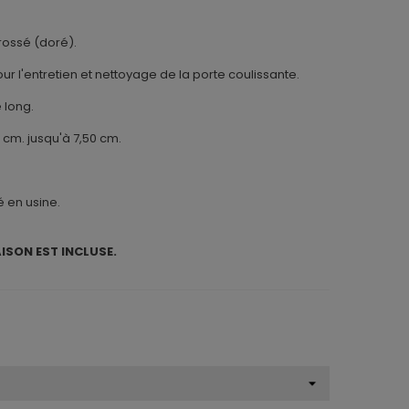
brossé (doré).
r l'entretien et nettoyage de la porte coulissante.
 long.
cm. jusqu'à 7,50 cm.
é en usine.
AISON EST INCLUSE.