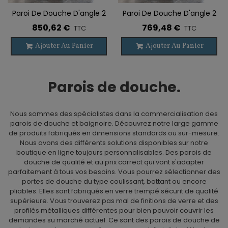
Paroi De Douche D'angle 2
Paroi De Douche D'angle 2
VF + 2 PC PAVÍA OR BROSSÉ
VF + 2 PC PAVÍA NOIR
850,62 €
769,48 €
TTC
TTC
Ajouter Au Panier
Ajouter Au Panier
Parois de douche.
Nous sommes des spécialistes dans la commercialisation des
parois de douche et baignoire. Découvrez notre large gamme
de produits fabriqués en dimensions standards ou sur-mesure.
Nous avons des différents solutions disponibles sur notre
boutique en ligne toujours personnalisables. Des parois de
douche de qualité et au prix correct qui vont s'adapter
parfaitement à tous vos besoins. Vous pourrez sélectionner des
portes de douche du type coulissant, battant ou encore
pliables. Elles sont fabriqués en verre trempé sécurit de qualité
supérieure. Vous trouverez pas mal de finitions de verre et des
profilés métalliques différentes pour bien pouvoir couvrir les
demandes su marché actuel. Ce sont des parois de douche de