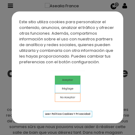
0
Este sitio utiliza cookies para personalizar el
contenido, anuncios, analizar el tráfico y ofrecer
Asealia France,
otras funciones. Además, compartimos
información sobre el uso con nuestros partners
votre magasin en
de analítica y redes sociales, quienes pueden
utilizarla y combinarla con otra información que
ligne
les hayas proporcionado. Puedes cambiar tus
preferencias con el botón configuración.
d'aménagement de
salle de bain.
Aceptar
Réglage
No Aceptar
Votre salle de bain idéale ? Un lieu chaleureux, intime,
confortable, décoré à votre goût et confortable dans tous ses
Leer Política Cookies Y Privacidad
recoins. Chez Asealia France, nous avons près d'une décennie
de satisfaction derrière nous pour plus de 25 000 clients, nous
sommes sûrs que nous pouvons vous aider à réaliser cette
salle de bain que vous désirez tant. Dans notre magasin