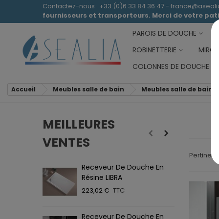
Contactez-nous : +33 (0)6 33 84 36 47 - france@aseal
fournisseurs et transporteurs. Merci de votre pa
PAROIS DE DOUCHE
ROBINETTERIE
MIROI
COLONNES DE DOUCHE
Accueil
Meubles salle de bain
Meubles salle de bain 
MEILLEURES
VENTES
Pertinen
Receveur De Douche En
R
Résine LIBRA
A
223,02 €
TTC
2
Receveur De Douche En
P