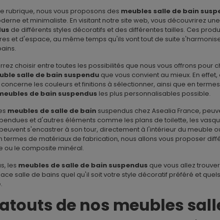
te rubrique, nous vous proposons des
meubles salle de bain sus
erne et minimaliste. En visitant notre site web, vous découvrirez un
dus
de différents styles décoratifs et des différentes tailles. Ces pro
es et d'espace, au même temps qu'ils vont tout de suite s'harmonis
bains.
rez choisir entre toutes les possibilités que nous vous offrons pour
ble salle de bain suspendu
que vous convient au mieux. En effet
 concerne les couleurs et finitions à sélectionner, ainsi que en terme
meubles de bain suspendus
les plus personnalisables possible.
les
meubles de salle de bain
suspendus chez Asealia France, peuv
pendues et d'autres éléments comme les plans de toilette, les vasque
euvent s'encastrer à son tour, directement à l'intérieur du meuble 
 En termes de matériaux de fabrication, nous allons vous proposer dif
ue ou le composite minéral.
as, les
meubles de salle de bain suspendus
que vous allez trouver
ace salle de bains quel qu'il soit votre style décoratif préféré et quel
.
 atouts de nos meubles sall