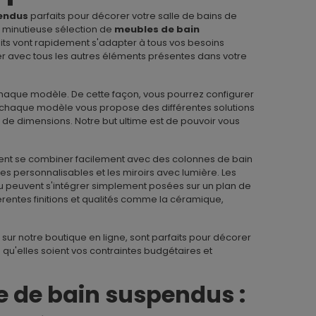
pendus
parfaits pour décorer votre salle de bains de
e minutieuse sélection de
meubles de bain
duits vont rapidement s'adapter à tous vos besoins
er avec tous les autres éléments présentes dans votre
 chaque modèle. De cette façon, vous pourrez configurer
, chaque modèle vous propose des différentes solutions
s de dimensions. Notre but ultime est de pouvoir vous
ent se combiner facilement avec des colonnes de bain
s personnalisables et les miroirs avec lumière. Les
ou peuvent s'intégrer simplement posées sur un plan de
férentes finitions et qualités comme la céramique,
 sur notre boutique en ligne, sont parfaits pour décorer
s qu'elles soient vos contraintes budgétaires et
e de bain suspendus :