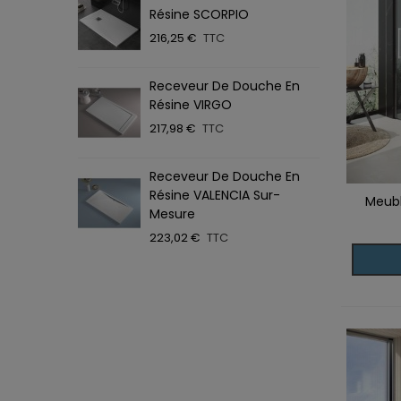
Résine SCORPIO
T
216,25 €
TTC
4
Receveur De Douche En
P
Résine VIRGO
T
217,98 €
TTC
5
Receveur De Douche En
P
Résine VALENCIA Sur-
L
Meubl
Ajoute
Mesure
4
223,02 €
TTC