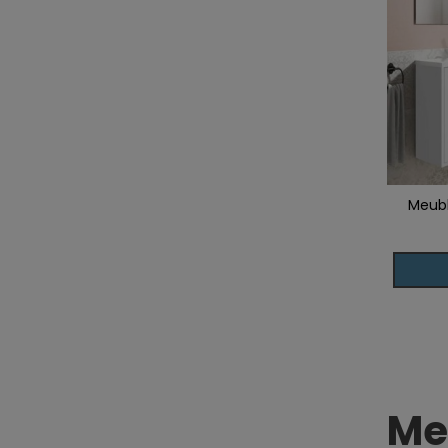
Meubl
Ajoute
Me