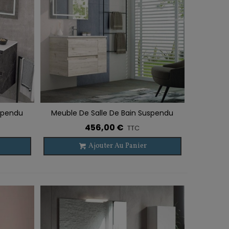
uspendu
Meuble De Salle De Bain Suspendu
Ajouter À La Liste De Souhaits
KULA 2 Tiroirs + 1 Porte
456,00 €
TTC
Ajouter Au Panier