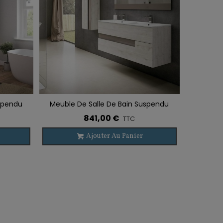
uspendu
Meuble De Salle De Bain Suspendu
Ajouter À La Liste De Souhaits
Double Vasque VISION 2 Tiroirs
841,00 €
TTC
Ajouter Au Panier