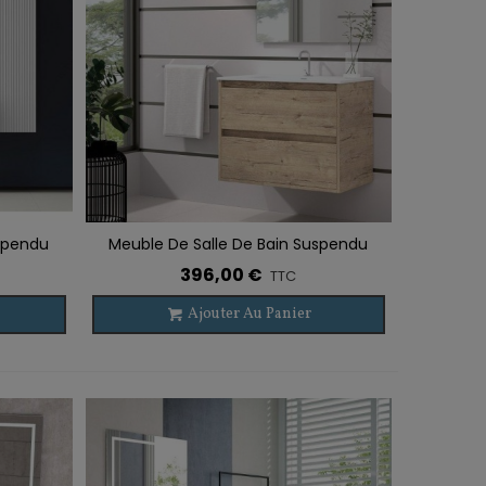
uspendu
Meuble De Salle De Bain Suspendu
Ajouter À La Liste De Souhaits
ETNA 2 Tiroirs
396,00 €
TTC
Ajouter Au Panier