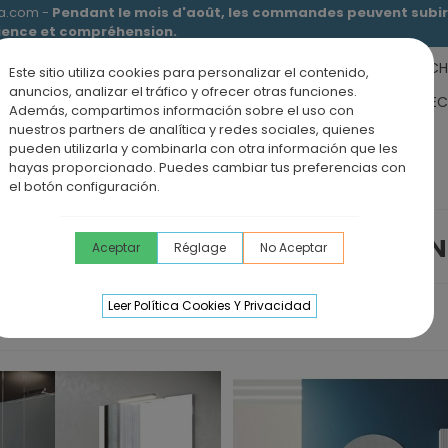
ia.com -
Pendant le mois d'août, les commandes peuvent subir 
tience et compréhension.
RECEVEURS DE DOUCHE
MEUBLES SALLE DE BAIN
DOUCHE
Este sitio utiliza cookies para personalizar el contenido,
anuncios, analizar el tráfico y ofrecer otras funciones.
RS DE SALLE DE BAIN
PANNEAUX MURAUX
OFFRE PAROI + RE
Además, compartimos información sobre el uso con
nuestros partners de analítica y redes sociales, quienes
ÉVIERS DE CUISINE
BLOG
pueden utilizarla y combinarla con otra información que les
hayas proporcionado. Puedes cambiar tus preferencias con
suspendus
el botón configuración.
MEUBLES SALLE DE BAI
Aceptar
Réglage
No Aceptar
Leer Política Cookies Y Privacidad
ce
eceveur De Douche En
rdoise ALEXIA
96,00 €
TTC
aroi De Douche VF + PC