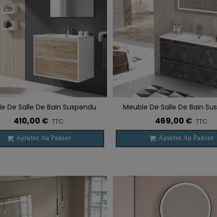
e De Salle De Bain Suspendu
Meuble De Salle De Bain S
r À La Liste De Souhaits
Ajouter À La Liste De Souhaits
ZAO 2 Tiroirs
NASU 2 Tiroirs
410,00 €
469,00 €
TTC
TTC
Ajouter Au Panier
Ajouter Au Panier