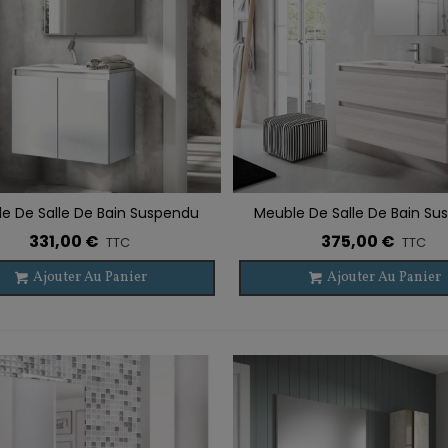
e De Salle De Bain Suspendu
Meuble De Salle De Bain S
r À La Liste De Souhaits
Ajouter À La Liste De Souhaits
BOX 2 Portes
BOX 2 Tiroirs
331,00 €
375,00 €
TTC
TTC
Ajouter Au Panier
Ajouter Au Panier