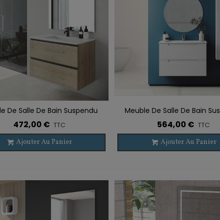
WENTY NOIR
89,60 €
TTC
aroi De Douche VF + PC
WENTY OR BROSSÉ
39,60 €
TTC
aroi De Douche VF + PC
UNA NOIR
e De Salle De Bain Suspendu
Meuble De Salle De Bain S
r À La Liste De Souhaits
Ajouter À La Liste De Souhaits
59,97 €
TTC
484,18 €
GRANADA 2 Tiroirs
KYOTO 2 Tiroirs
472,00 €
564,00 €
TTC
TTC
-5%
Ajouter Au Panier
Ajouter Au Panier