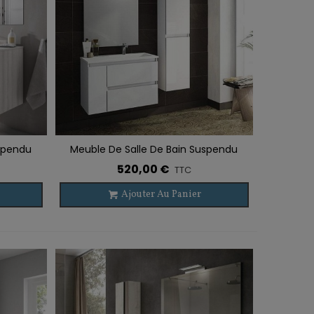
uspendu
Meuble De Salle De Bain Suspendu
Ajouter À La Liste De Souhaits
BOX 2 Tiroirs + 1 Porte
520,00 €
TTC
Ajouter Au Panier