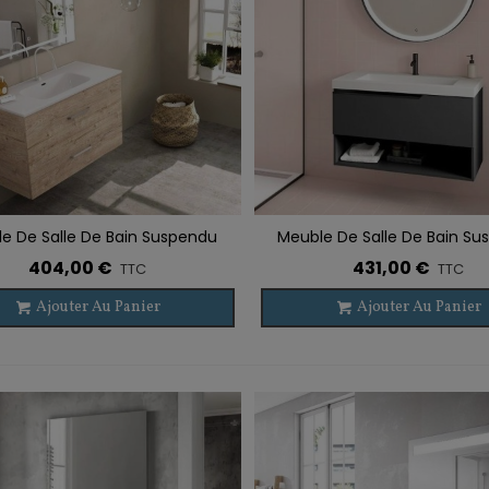
e De Salle De Bain Suspendu
Meuble De Salle De Bain S
r À La Liste De Souhaits
Ajouter À La Liste De Souhaits
TEIDE 2 Tiroirs
ELEVEN 1 Tiroir + 1 Étagè
404,00 €
431,00 €
TTC
TTC
Ajouter Au Panier
Ajouter Au Panier