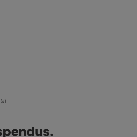
e(s)
vant
uspendus.