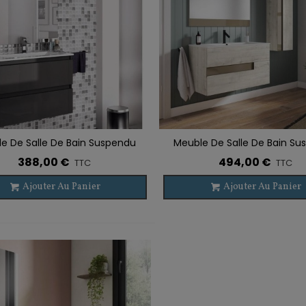
e De Salle De Bain Suspendu
Meuble De Salle De Bain S
r À La Liste De Souhaits
Ajouter À La Liste De Souhaits
 2 Tiroirs Faible Profondeur
VISION 2 Tiroirs
388,00 €
494,00 €
TTC
TTC
Ajouter Au Panier
Ajouter Au Panier