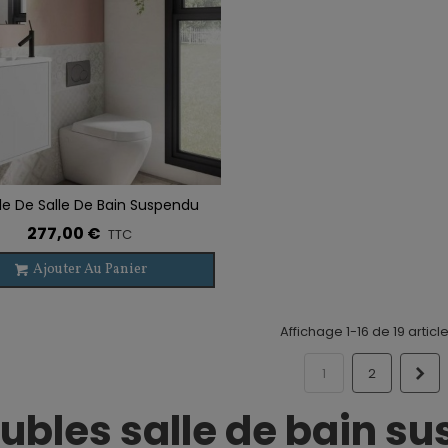
e De Salle De Bain Suspendu
r À La Liste De Souhaits
LOFT 1 Porte
277,00 €
TTC
Ajouter Au Panier
Affichage 1-16 de 19 articl
Sui
1
2
ubles salle de bain s