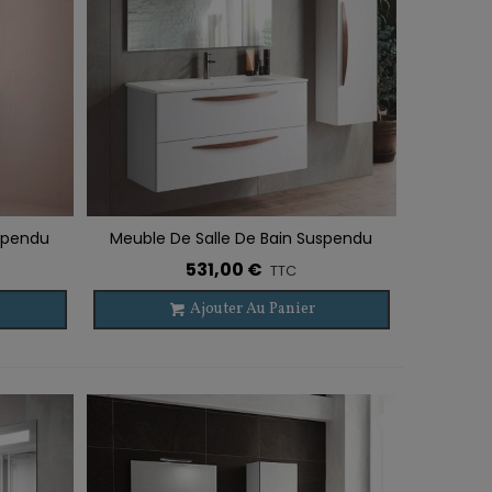
uspendu
Meuble De Salle De Bain Suspendu
Ajouter À La Liste De Souhaits
re
ARCO 2 Tiroirs
531,00 €
TTC
Ajouter Au Panier