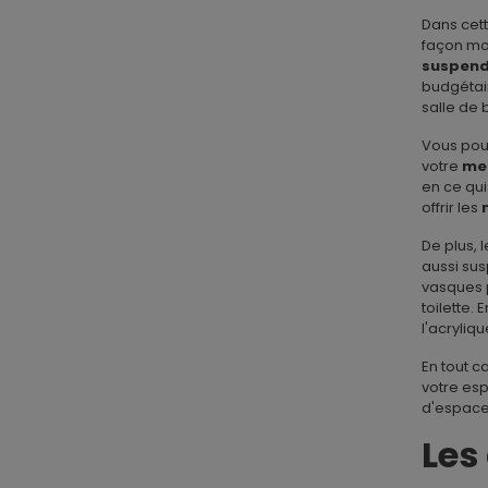
Dans cet
façon mod
suspen
budgétair
salle de 
Vous pour
votre
meu
en ce qui
offrir les
De plus, 
aussi sus
vasques p
toilette.
l'acryliq
En tout c
votre esp
d'espace
Les