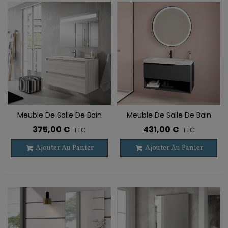
Meuble De Salle De Bain
Meuble De Salle De Bain
Suspendu BOX 2 Tiroirs
Suspendu ELEVEN 1 Tiroir + 1
375,00 €
431,00 €
TTC
TTC
Étagère
Ajouter Au Panier
Ajouter Au Panier