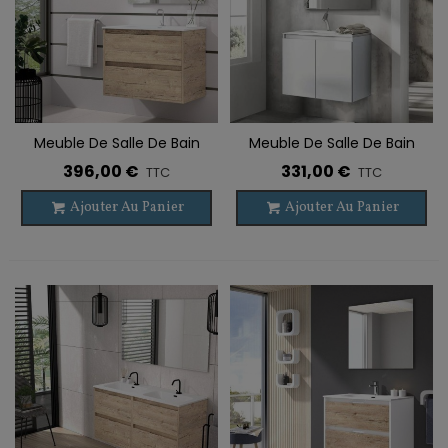
Meuble De Salle De Bain
Meuble De Salle De Bain
Suspendu ETNA 2 Tiroirs
Suspendu BOX 2 Portes
396,00 €
331,00 €
TTC
TTC
Ajouter Au Panier
Ajouter Au Panier