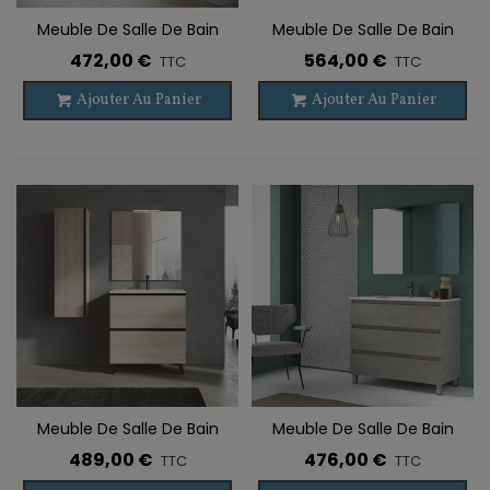
Meuble De Salle De Bain
Meuble De Salle De Bain
Suspendu GRANADA 2
Suspendu KYOTO 2 Tiroirs
472,00 €
564,00 €
TTC
TTC
Tiroirs
Ajouter Au Panier
Ajouter Au Panier
Meuble De Salle De Bain
Meuble De Salle De Bain
Sur Pieds GRANADA 2 Tiroirs
Sur Pieds OROSI 3 Tiroirs
489,00 €
476,00 €
TTC
TTC
Avec Lavabo
Avec Lavabo