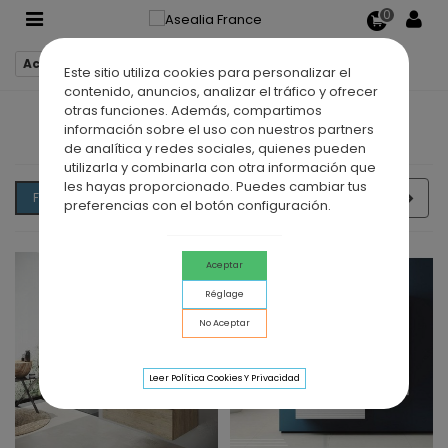
0
Accueil
Meubles salle de bain
Este sitio utiliza cookies para personalizar el
contenido, anuncios, analizar el tráfico y ofrecer
otras funciones. Además, compartimos
MEUBLES SALLE DE BAIN
información sobre el uso con nuestros partners
de analítica y redes sociales, quienes pueden
utilizarla y combinarla con otra información que
les hayas proporcionado. Puedes cambiar tus
Suiv
Pertinence
Filtrer
1/2
preferencias con el botón configuración.
Aceptar
Réglage
No Aceptar
Leer Política Cookies Y Privacidad