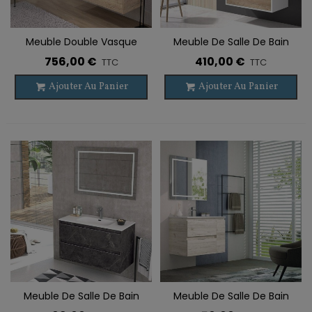
Meuble Double Vasque
Meuble De Salle De Bain
Suspendu ETNA 4 Tiroirs
Suspendu ZAO 2 Tiroirs
756,00 €
410,00 €
TTC
TTC
Ajouter Au Panier
Ajouter Au Panier
Meuble De Salle De Bain
Meuble De Salle De Bain
Suspendu NASU 2 Tiroirs
Suspendu KULA 2 Tiroirs + 1