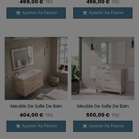
469,00 €
456,00 €
TTC
TTC
Porte
Ajouter Au Panier
Ajouter Au Panier
Meuble De Salle De Bain
Meuble De Salle De Bain
Suspendu TEIDE 2 Tiroirs
Sur Pieds FUJI 3 Tiroirs Avec
404,00 €
500,00 €
TTC
TTC
Lavabo
Ajouter Au Panier
Ajouter Au Panier