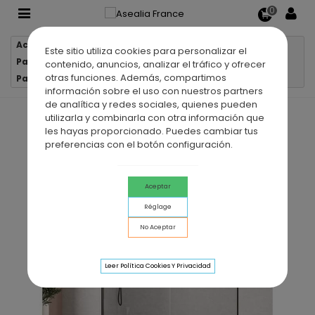
0
Accueil
Parois de douche
Este sitio utiliza cookies para personalizar el
Parois de douche 1 verre fixe + 1 porte coulissante
contenido, anuncios, analizar el tráfico y ofrecer
otras funciones. Además, compartimos
Paroi de douche VF + PC TWENTY NOIR
información sobre el uso con nuestros partners
de analítica y redes sociales, quienes pueden
utilizarla y combinarla con otra información que
les hayas proporcionado. Puedes cambiar tus
preferencias con el botón configuración.
Aceptar
Réglage
No Aceptar
Leer Política Cookies Y Privacidad