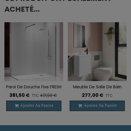
ACHETÉ...
Paroi De Douche Fixe FRESH
Meuble De Salle De Bain
ROSE
Suspendu LOFT 1 Porte
381,50 €
277,00 €
401,58 €
TTC
TTC
Ajouter Au Panier
Ajouter Au Panier