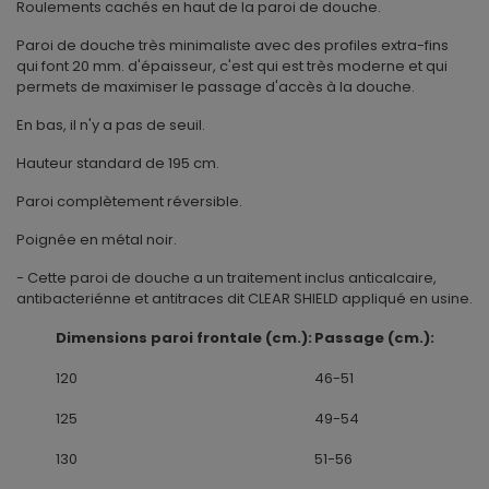
Roulements cachés en haut de la paroi de douche.
Paroi de douche très minimaliste avec des profiles extra-fins
qui font 20 mm. d'épaisseur, c'est qui est très moderne et qui
permets de maximiser le passage d'accès à la douche.
En bas, il n'y a pas de seuil.
Hauteur standard de 195 cm.
Paroi complètement réversible.
Poignée en métal noir.
- Cette paroi de douche a un traitement inclus anticalcaire,
antibacteriénne et antitraces dit CLEAR SHIELD appliqué en usine.
Dimensions paroi frontale (cm.):
Passage (cm.):
120
46-51
125
49-54
130
51-56