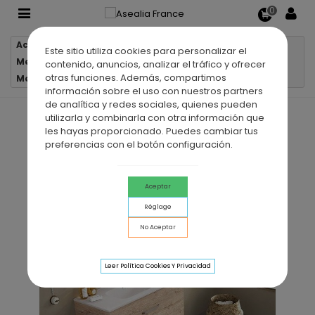
0
Accueil
Meubles salle de bain
Este sitio utiliza cookies para personalizar el
Meubles salle de bain suspendus
contenido, anuncios, analizar el tráfico y ofrecer
otras funciones. Además, compartimos
Meuble de salle de bain suspendu TEIDE 2 tiroirs
información sobre el uso con nuestros partners
de analítica y redes sociales, quienes pueden
utilizarla y combinarla con otra información que
les hayas proporcionado. Puedes cambiar tus
preferencias con el botón configuración.
Aceptar
Réglage
No Aceptar
Leer Política Cookies Y Privacidad