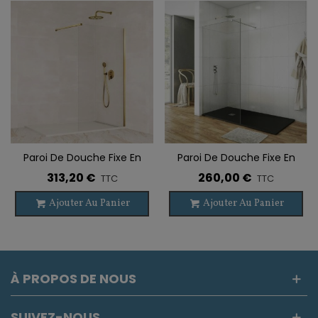
Paroi De Douche Fixe En
Paroi De Douche Fixe En
Acier Inoxydable SCREEN
Acier Inoxydable SCREEN
313,20 €
260,00 €
TTC
TTC
OR BROSSÉ
Ajouter Au Panier
Ajouter Au Panier
À PROPOS DE NOUS
SUIVEZ-NOUS