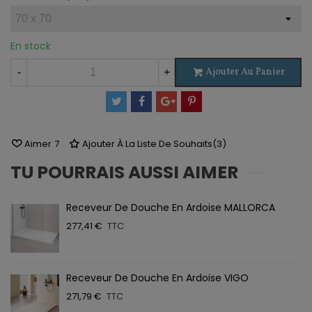
En stock
Ajouter Au Panier
-
+
Aimer
7
Ajouter À La Liste De Souhaits
(
3
)
TU POURRAIS AUSSI AIMER
Receveur De Douche En Ardoise MALLORCA
277,41 €
TTC
Receveur De Douche En Ardoise VIGO
271,79 €
TTC