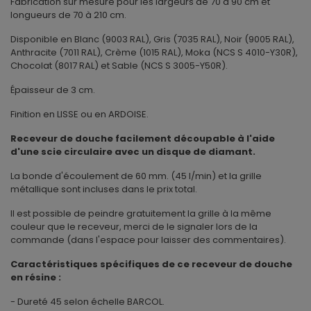
Fabrication sur mesure pour les largeurs de 70 à 90 cm et
longueurs de 70 à 210 cm.
Disponible en Blanc (9003 RAL), Gris (7035 RAL), Noir (9005 RAL),
Anthracite (7011 RAL), Crème (1015 RAL), Moka (NCS S 4010-Y30R),
Chocolat (8017 RAL) et Sable (NCS S 3005-Y50R).
Épaisseur de 3 cm.
Finition en LISSE ou en ARDOISE.
Receveur de douche facilement découpable à l'aide
d'une scie circulaire avec un disque de diamant.
La bonde d'écoulement de 60 mm. (45 l/min) et la grille
métallique sont incluses dans le prix total.
Il est possible de peindre gratuitement la grille à la même
couleur que le receveur, merci de le signaler lors de la
commande (dans l'espace pour laisser des commentaires).
Caractéristiques spécifiques de ce receveur de douche
en résine :
- Dureté 45 selon échelle BARCOL.