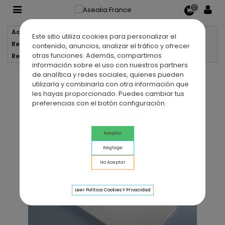
0
Accueil
Receveurs de douche
Este sitio utiliza cookies para personalizar el
Receveurs de douche en résine
contenido, anuncios, analizar el tráfico y ofrecer
otras funciones. Además, compartimos
Receveur de douche en résine VALENCIA sur-mesure
información sobre el uso con nuestros partners
de analítica y redes sociales, quienes pueden
utilizarla y combinarla con otra información que
les hayas proporcionado. Puedes cambiar tus
preferencias con el botón configuración.
Aceptar
Réglage
No Aceptar
Leer Política Cookies Y Privacidad