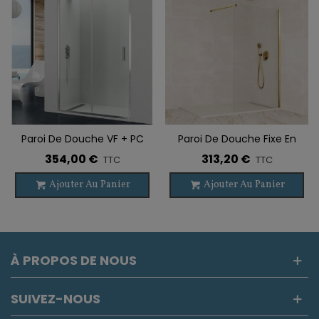
Paroi De Douche VF + PC
Paroi De Douche Fixe En
PRESTIGE
Acier Inoxydable SCREEN
354,00 €
313,20 €
TTC
TTC
OR BROSSÉ
Ajouter Au Panier
Ajouter Au Panier
À PROPOS DE NOUS
SUIVEZ-NOUS