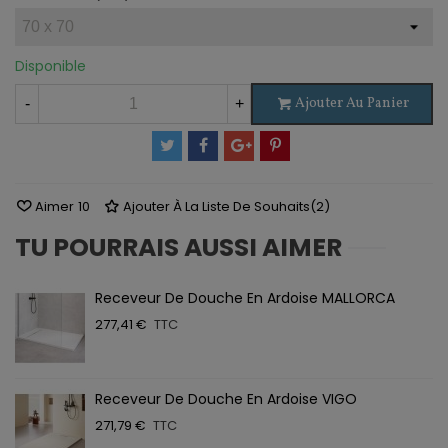
Disponible
Ajouter Au Panier
-
+
Aimer
10
Ajouter À La Liste De Souhaits
(
2
)
TU POURRAIS AUSSI AIMER
Receveur De Douche En Ardoise MALLORCA
277,41 €
TTC
Receveur De Douche En Ardoise VIGO
271,79 €
TTC