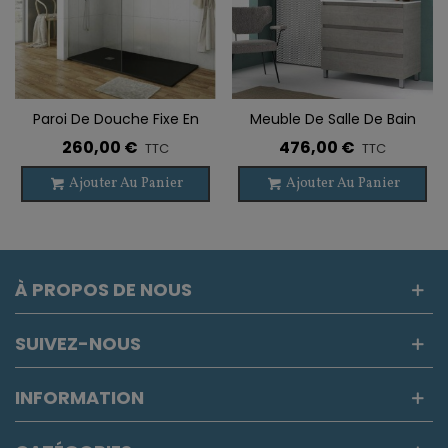
Paroi De Douche Fixe En
Meuble De Salle De Bain
Acier Inoxydable SCREEN
Sur Pieds OROSI 3 Tiroirs
260,00 €
476,00 €
TTC
TTC
Avec Lavabo
Ajouter Au Panier
Ajouter Au Panier
À PROPOS DE NOUS
SUIVEZ-NOUS
INFORMATION