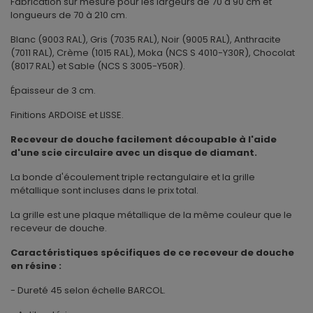
Fabrication sur mesure pour les largeurs de 70 à 90 cm et
longueurs de 70 à 210 cm.
Blanc (9003 RAL), Gris (7035 RAL), Noir (9005 RAL), Anthracite
(7011 RAL), Crème (1015 RAL), Moka (NCS S 4010-Y30R), Chocolat
(8017 RAL) et Sable (NCS S 3005-Y50R).
Épaisseur de 3 cm.
Finitions ARDOISE et LISSE.
Receveur de douche facilement découpable à l'aide
d'une scie circulaire avec un disque de diamant.
La bonde d'écoulement triple rectangulaire et la grille
métallique sont incluses dans le prix total.
La grille est une plaque métallique de la même couleur que le
receveur de douche.
Caractéristiques spécifiques de ce receveur de douche
en résine :
- Dureté 45 selon échelle BARCOL.