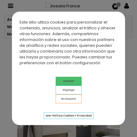
0
Accueil
Meubles salle de bain
Este sitio utiliza cookies para personalizar el
Meubles salle de bain suspendus
contenido, anuncios, analizar el tráfico y ofrecer
otras funciones. Además, compartimos
Meuble de salle de bain suspendu VISION 2 tiroirs
información sobre el uso con nuestros partners
de analítica y redes sociales, quienes pueden
utilizarla y combinarla con otra información que
les hayas proporcionado. Puedes cambiar tus
preferencias con el botón configuración.
Aceptar
Réglage
No Aceptar
Leer Política Cookies Y Privacidad