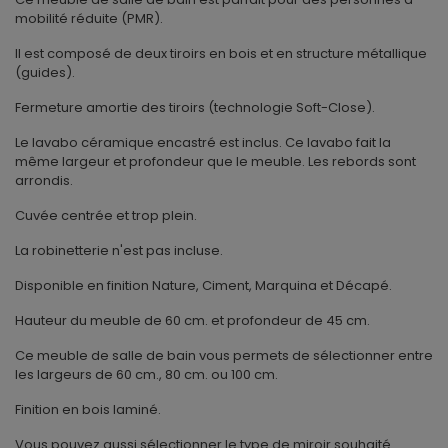
mobilité réduite (PMR).
Il est composé de deux tiroirs en bois et en structure métallique
(guides).
Fermeture amortie des tiroirs (technologie Soft-Close).
Le lavabo céramique encastré est inclus. Ce lavabo fait la
même largeur et profondeur que le meuble. Les rebords sont
arrondis.
Cuvée centrée et trop plein.
La robinetterie n'est pas incluse.
Disponible en finition Nature, Ciment, Marquina et Décapé.
Hauteur du meuble de 60 cm. et profondeur de 45 cm.
Ce meuble de salle de bain vous permets de sélectionner entre
les largeurs de 60 cm., 80 cm. ou 100 cm.
Finition en bois laminé.
Vous pouvez aussi sélectionner le type de miroir souhaité