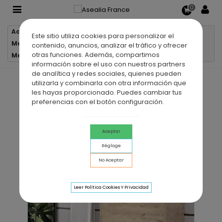
0
Accueil
Meubles salle de bain
Este sitio utiliza cookies para personalizar el
Meubles salle de bain suspendus
contenido, anuncios, analizar el tráfico y ofrecer
otras funciones. Además, compartimos
Meuble de salle de bain suspendu ETNA 2 tiroirs
información sobre el uso con nuestros partners
de analítica y redes sociales, quienes pueden
utilizarla y combinarla con otra información que
les hayas proporcionado. Puedes cambiar tus
preferencias con el botón configuración.
Aceptar
Réglage
No Aceptar
Leer Política Cookies Y Privacidad