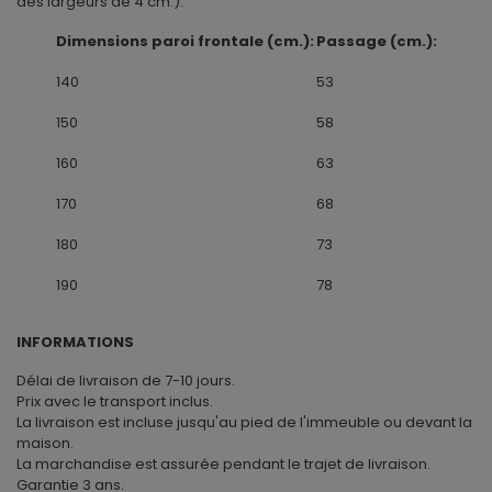
des largeurs de 4 cm.).
Dimensions paroi frontale (cm.):
Passage (cm.):
140
53
150
58
160
63
170
68
180
73
190
78
INFORMATIONS
Délai de livraison de 7-10 jours.
Prix avec le transport inclus.
La livraison est incluse jusqu'au pied de l'immeuble ou devant la
maison.
La marchandise est assurée pendant le trajet de livraison.
Garantie 3 ans.