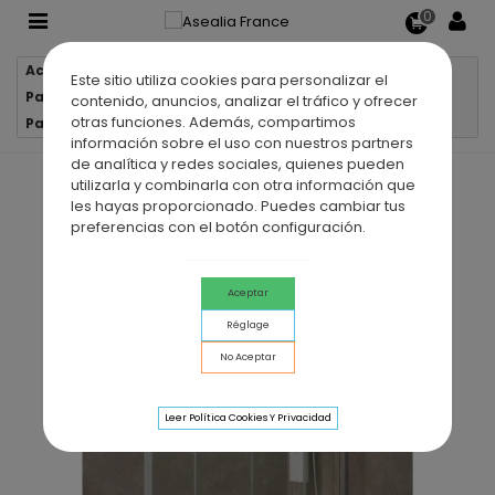
0
Accueil
Parois de douche
Este sitio utiliza cookies para personalizar el
Parois de douche 2 verres fixes + 2 portes coulissantes
contenido, anuncios, analizar el tráfico y ofrecer
otras funciones. Además, compartimos
Paroi de douche 2 VF + 2 PC AKTUAL SPAZIO
información sobre el uso con nuestros partners
de analítica y redes sociales, quienes pueden
utilizarla y combinarla con otra información que
les hayas proporcionado. Puedes cambiar tus
preferencias con el botón configuración.
Aceptar
Réglage
No Aceptar
Leer Política Cookies Y Privacidad