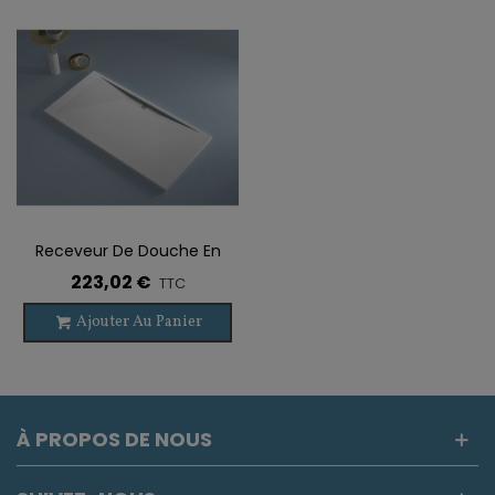
Receveur De Douche En
Résine VALENCIA Sur-
223,02 €
TTC
Mesure
Ajouter Au Panier
À PROPOS DE NOUS