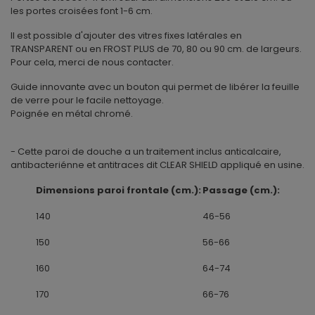
les portes croisées font 1-6 cm.
Il est possible d'ajouter des vitres fixes latérales en
TRANSPARENT ou en FROST PLUS de 70, 80 ou 90 cm. de largeurs.
Pour cela, merci de nous contacter.
Guide innovante avec un bouton qui permet de libérer la feuille
de verre pour le facile nettoyage.
Poignée en métal chromé.
- Cette paroi de douche a un traitement inclus anticalcaire,
antibacteriénne et antitraces dit CLEAR SHIELD appliqué en usine.
Dimensions paroi frontale (cm.):
Passage (cm.):
140
46-56
150
56-66
160
64-74
170
66-76