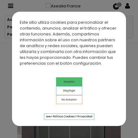
0
Accueil
Parois de douche
Este sitio utiliza cookies para personalizar el
Parois de douche 2 verres fixes + 2 portes coulissantes
contenido, anuncios, analizar el tráfico y ofrecer
otras funciones. Además, compartimos
Paroi de douche 2 VF + 2 PC BASIC SPAZIO NOIR
información sobre el uso con nuestros partners
de analítica y redes sociales, quienes pueden
utilizarla y combinarla con otra información que
les hayas proporcionado. Puedes cambiar tus
preferencias con el botón configuración.
Aceptar
Réglage
No Aceptar
Leer Política Cookies Y Privacidad