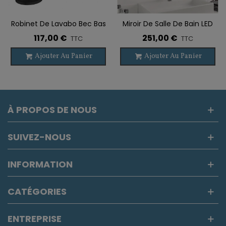
Robinet De Lavabo Bec Bas
Miroir De Salle De Bain LED
Mécanique CASSIO NOIR
B-920
117,00 €
251,00 €
TTC
TTC
Ajouter Au Panier
Ajouter Au Panier
À PROPOS DE NOUS
SUIVEZ-NOUS
INFORMATION
CATÉGORIES
ENTREPRISE