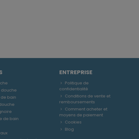
S
ENTREPRISE
uche
Politique de
confidentialité
e douche
Conditions de vente et
 de bain
remboursements
 douche
Comment acheter et
gnoire
moyens de paiement
le de bain
Cookies
Blog
raux