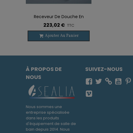
Receveur De Douche En
Ajouter À La Liste De Souhaits
Résine VALENCIA Sur-Mesure
223,02 €
TTC
Ajouter Au Panier
À PROPOS DE
SUIVEZ-NOUS
NOUS
Nous sommes une
entreprise spécialisée
dans les produits
d'équipement de salle de
bain depuis 2014. Nous