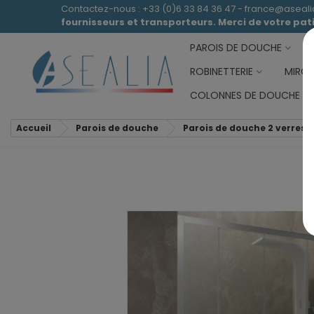
Contactez-nous : +33 (0)6 33 84 36 47 - france@aseal
fournisseurs et transporteurs. Merci de votre pa
PAROIS DE DOUCHE
ROBINETTERIE
MIROI
COLONNES DE DOUCHE
Accueil
Parois de douche
Parois de douche 2 verres f