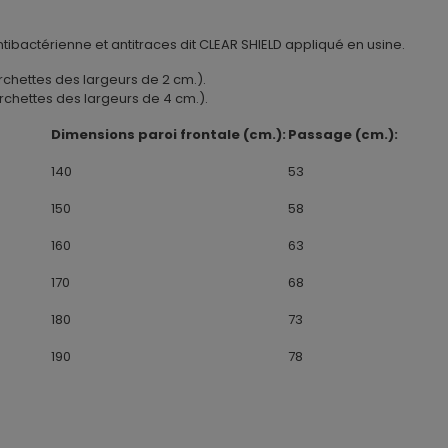
tibactérienne et antitraces dit CLEAR SHIELD appliqué en usine.
chettes des largeurs de 2 cm.).
rchettes des largeurs de 4 cm.).
Dimensions paroi frontale (cm.):
Passage (cm.):
140
53
150
58
160
63
170
68
180
73
190
78