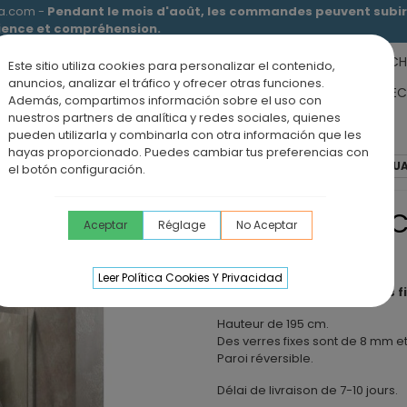
ia.com -
Pendant le mois d'août, les commandes peuvent subir 
tience et compréhension.
RECEVEURS DE DOUCHE
MEUBLES SALLE DE BAIN
DOUCHE
Este sitio utiliza cookies para personalizar el contenido,
anuncios, analizar el tráfico y ofrecer otras funciones.
RS DE SALLE DE BAIN
PANNEAUX MURAUX
OFFRE PAROI + RE
Además, compartimos información sobre el uso con
nuestros partners de analítica y redes sociales, quienes
ÉVIERS DE CUISINE
BLOG
pueden utilizarla y combinarla con otra información que les
hayas proporcionado. Puedes cambiar tus preferencias con
ixes + 2 portes coulissantes
Paroi de douche 2 VF + 2 PC AKTU
el botón configuración.
PAROI DE DOUCH
Aceptar
Réglage
No Aceptar
SPAZIO
Leer Política Cookies Y Privacidad
Paroi de douche de 2 vitres 
Hauteur de 195 cm.
Des verres fixes sont de 8 mm e
Paroi réversible.
Délai de livraison de 7-10 jours.