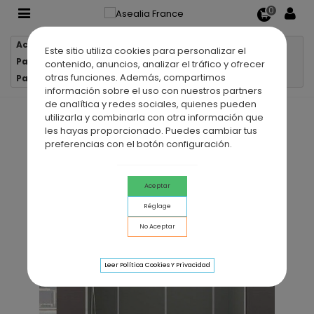
0
Accueil
Parois de douche
Este sitio utiliza cookies para personalizar el
Parois de douche 2 verres fixes + 2 portes coulissantes
contenido, anuncios, analizar el tráfico y ofrecer
otras funciones. Además, compartimos
Paroi de douche 2 VF + 2 PC BASIC SPAZIO
información sobre el uso con nuestros partners
de analítica y redes sociales, quienes pueden
utilizarla y combinarla con otra información que
les hayas proporcionado. Puedes cambiar tus
preferencias con el botón configuración.
Aceptar
Réglage
No Aceptar
Leer Política Cookies Y Privacidad