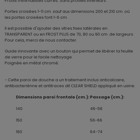
Profils minimalistes carrés. Sans profilés inférieurs.
Portes croisées 1-11 cm. sauf aux dimensions 200 et 210 cm. où
les portes croisées font 1-6 cm.
Il est possible d'ajouter des vitres fixes latérales en
TRANSPARENT ou en FROST PLUS de 70, 80 ou 90 cm. de largeurs.
Pour cela, merci de nous contacter.
Guide innovante avec un bouton qui permet de libérer la feuille
de verre pour le facile nettoyage.
Poignée en métal chromé.
- Cette paroi de douche a un traitement inclus anticalcaire,
antibacteriénne et antitraces dit CLEAR SHIELD appliqué en usine.
Dimensions paroi frontale (cm.):
Passage (cm.):
140
46-56
150
56-66
160
64-74