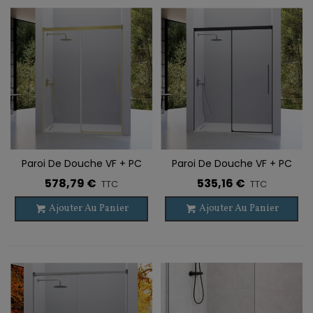
Paroi De Douche VF + PC
Paroi De Douche VF + PC
PAVÍA OR BROSSÉ
PAVÍA NOIR
578,79 €
535,16 €
TTC
TTC
Ajouter Au Panier
Ajouter Au Panier