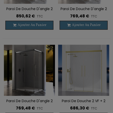
Paroi De Douche D'angle 2
Paroi De Douche D'angle 2
VF + 2 PC PAVÍA OR BROSSÉ
VF + 2 PC PAVÍA NOIR
850,62 €
769,48 €
TTC
TTC
Ajouter Au Panier
Ajouter Au Panier
Paroi De Douche D'angle 2
Paroi De Douche 2 VF + 2
VF + 2 PC PAVÍA
PC PAVÍA OR BROSSÉ
769,48 €
686,30 €
TTC
TTC