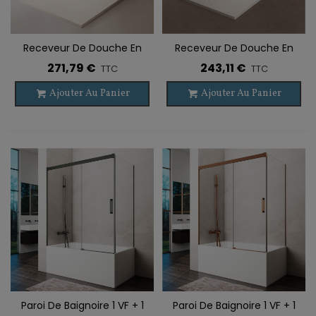
Receveur De Douche En
Receveur De Douche En
Ardoise VIGO
Ardoise BARCELONA
271,79 €
243,11 €
TTC
TTC
Ajouter Au Panier
Ajouter Au Panier
Paroi De Baignoire 1 VF + 1
Paroi De Baignoire 1 VF + 1