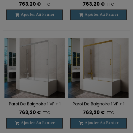
PC BASIC TITANE + Fixe
PC BASIC CUIVRE BROSSÉ +
763,20 €
763,20 €
TTC
TTC
Latéral
Fixe Latéral
Ajouter Au Panier
Ajouter Au Panier
Paroi De Baignoire 1 VF + 1
Paroi De Baignoire 1 VF + 1
PC BASIC NICKEL + Fixe
PC BASIC OR BROSSÉ + Fixe
763,20 €
763,20 €
TTC
TTC
Latéral
Latéral
Ajouter Au Panier
Ajouter Au Panier