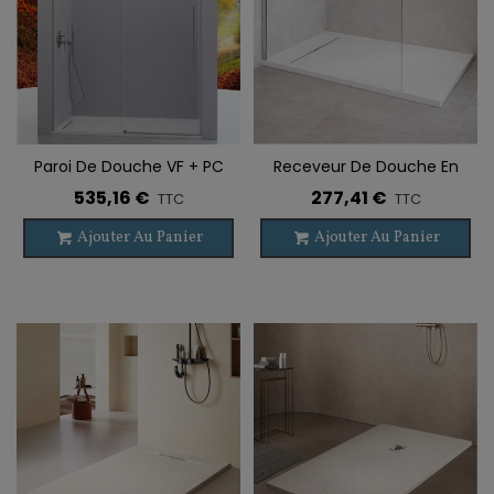
Paroi De Douche VF + PC
Receveur De Douche En
PAVÍA
Ardoise MALLORCA
535,16 €
277,41 €
TTC
TTC
Ajouter Au Panier
Ajouter Au Panier