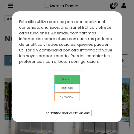
0
Accueil
Nouveaux produits
Este sitio utiliza cookies para personalizar el
contenido, anuncios, analizar el tráfico y ofrecer
otras funciones. Además, compartimos
NOUVEAUX PRODUITS
información sobre el uso con nuestros partners
de analítica y redes sociales, quienes pueden
utilizarla y combinarla con otra información que
les hayas proporcionado. Puedes cambiar tus
Date d'ajout, du plus récent au
Suiv
Filtrer
1/31
preferencias con el botón configuración.
plus ancien
Aceptar
Réglage
No Aceptar
Leer Política Cookies Y Privacidad