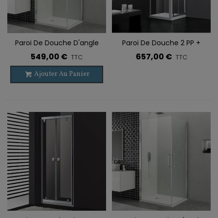
Paroi De Douche D'angle
Paroi De Douche 2 PP +
Pivotante OPEN
Latéral Fixe SLIM
549,00 €
657,00 €
TTC
TTC
Ajouter Au Panier