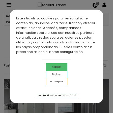
0
Accueil
Parois de douche
Este sitio utiliza cookies para personalizar el
Parois de douche portes pivotantes
contenido, anuncios, analizar el tráfico y ofrecer
otras funciones. Además, compartimos
información sobre el uso con nuestros partners
PAROIS DE DOUCHE PORTES
de analítica y redes sociales, quienes pueden
utilizarla y combinarla con otra información que
PIVOTANTES
les hayas proporcionado. Puedes cambiar tus
preferencias con el botón configuración.
Précédent
Pertinence
2/2
Aceptar
Réglage
No Aceptar
Leer Política Cookies Y Privacidad