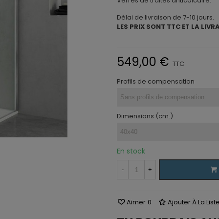
Verres de traités anticalcaire.
Délai de livraison de 7-10 jours.
LES PRIX SONT TTC ET LA LIVR
549,00 €
TTC
Profils de compensation
Dimensions (cm.)
En stock
-
+
Aimer
0
Ajouter À La Lis