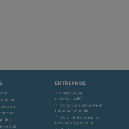
S
ENTREPRISE
uche
Politique de
confidentialité
e douche
Conditions de vente et
 de bain
remboursements
 douche
Comment acheter et
gnoire
moyens de paiement
le de bain