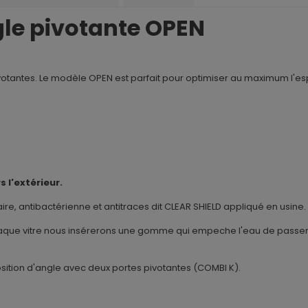
gle pivotante OPEN
ntes. Le modèle OPEN est parfait pour optimiser au maximum l'espace
s l'extérieur.
ire, antibactérienne et antitraces dit CLEAR SHIELD appliqué en usine.
chaque vitre nous insérerons une gomme qui empeche l'eau de passer et 
ition d'angle avec deux portes pivotantes (COMBI K).