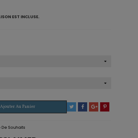
AISON EST INCLUSE.
Ajouter Au Panier
te De Souhaits