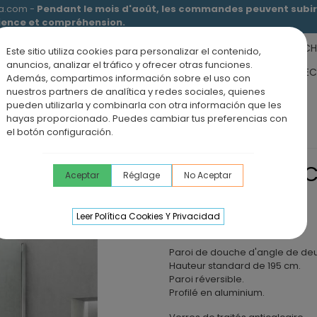
ia.com -
Pendant le mois d'août, les commandes peuvent subir 
tience et compréhension.
RECEVEURS DE DOUCHE
MEUBLES SALLE DE BAIN
DOUCHE
Este sitio utiliza cookies para personalizar el contenido,
anuncios, analizar el tráfico y ofrecer otras funciones.
RS DE SALLE DE BAIN
PANNEAUX MURAUX
OFFRE PAROI + RE
Además, compartimos información sobre el uso con
nuestros partners de analítica y redes sociales, quienes
ÉVIERS DE CUISINE
BLOG
pueden utilizarla y combinarla con otra información que les
hayas proporcionado. Puedes cambiar tus preferencias con
votantes
Paroi de douche d'angle pivotante OPEN
el botón configuración.
PAROI DE DOUC
Aceptar
Réglage
No Aceptar
OPEN
Leer Política Cookies Y Privacidad
Verres de 6 mm d'épaisseur.
Paroi de douche d'angle de deu
Hauteur standard de 195 cm.
Paroi réversible.
Profilé en aluminium.