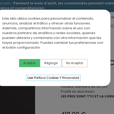
ia.com -
Pendant le mois d'août, les commandes peuvent subir 
tience et compréhension.
RECEVEURS DE DOUCHE
MEUBLES SALLE DE BAIN
DOUCHE
Este sitio utiliza cookies para personalizar el contenido,
anuncios, analizar el tráfico y ofrecer otras funciones.
RS DE SALLE DE BAIN
PANNEAUX MURAUX
OFFRE PAROI + RE
Además, compartimos información sobre el uso con
nuestros partners de analítica y redes sociales, quienes
ÉVIERS DE CUISINE
BLOG
pueden utilizarla y combinarla con otra información que les
hayas proporcionado. Puedes cambiar tus preferencias con
votantes
Paroi de douche pivotante avec 2 portes SLIM
el botón configuración.
PAROI DE DOUC
Aceptar
Réglage
No Aceptar
PORTES SLIM
Leer Política Cookies Y Privacidad
Verres de 6 mm d'épaisseur.
Hauteur standard de 195 cm.
Profilé en aluminium.
LES PRIX SONT TTC ET LA LIVR