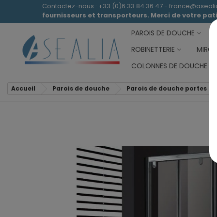
Contactez-nous : +33 (0)6 33 84 36 47 - france@aseal
fournisseurs et transporteurs. Merci de votre pa
PAROIS DE DOUCHE
ROBINETTERIE
MIROI
COLONNES DE DOUCHE
Accueil
Parois de douche
Parois de douche portes pi