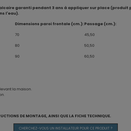
icalcaire garanti pendant 3 ans à appliquer sur place (produit 
s l'eau).
Dimensions paroi frontale (cm.):
Passage (cm.):
70
45,50
80
50,50
90
60,50
devant la maison.
on.
RUCTIONS DE MONTAGE, AINSI QUE LA FICHE TECHNIQUE.
CHERCHEZ-VOUS UN INSTALLATEUR POUR CE PRODUIT ?