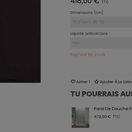
418,00 €
TTC
Dimensions (cm)
Liquide anticalcaire
Rupture de stock
Aimer
1
Ajouter À La List
TU POURRAIS AU
Paroi De Douche P
472,00 €
TTC