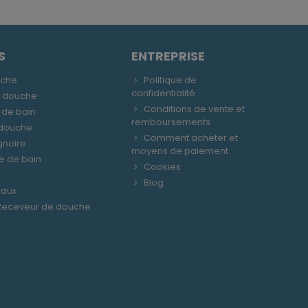
S
ENTREPRISE
uche
Politique de
confidentialité
e douche
Conditions de vente et
 de bain
remboursements
 douche
Comment acheter et
gnoire
moyens de paiement
le de bain
Cookies
Blog
raux
 Receveur de douche