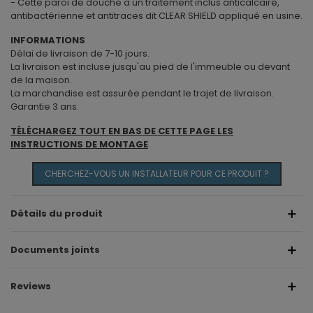
- Cette paroi de douche a un traitement inclus anticalcaire,
antibactérienne et antitraces dit CLEAR SHIELD appliqué en usine.
INFORMATIONS
Délai de livraison de 7-10 jours.
La livraison est incluse jusqu'au pied de l'immeuble ou devant
de la maison.
La marchandise est assurée pendant le trajet de livraison.
Garantie 3 ans.
TÉLÉCHARGEZ TOUT EN BAS DE CETTE PAGE LES
INSTRUCTIONS DE MONTAGE
CHERCHEZ-VOUS UN INSTALLATEUR POUR CE PRODUIT ?
Détails du produit
Documents joints
Reviews