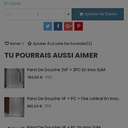
En stock
Ajouter Au Panier
-
+
Aimer
1
Ajouter À La Liste De Souhaits
(
2
)
TU POURRAIS AUSSI AIMER
Paroi De Douche 2VF + 2PC En Inox SLIM
783,60 €
TTC
Paroi De Douche VF + PC + Fixe Latéral En Inox...
861,34 €
TTC
Paroi De Douche VF + PC En Inox SLIM