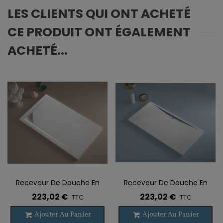
LES CLIENTS QUI ONT ACHETÉ
CE PRODUIT ONT ÉGALEMENT
ACHETÉ...
Receveur De Douche En
Receveur De Douche En
Résine LIBRA
Résine VALENCIA Sur-
223,02 €
223,02 €
TTC
TTC
Mesure
Ajouter Au Panier
Ajouter Au Panier