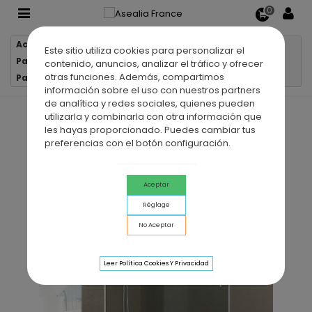
0
Accueil
Parois de douche
Este sitio utiliza cookies para personalizar el
Parois de douche en acier inoxydable
contenido, anuncios, analizar el tráfico y ofrecer
otras funciones. Además, compartimos
Paroi de douche VF + PC INOX FUTURA
información sobre el uso con nuestros partners
de analítica y redes sociales, quienes pueden
utilizarla y combinarla con otra información que
les hayas proporcionado. Puedes cambiar tus
preferencias con el botón configuración.
Aceptar
Réglage
No Aceptar
Leer Política Cookies Y Privacidad