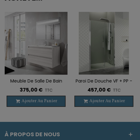
Meuble De Salle De Bain
Paroi De Douche VF + PP -
Suspendu BOX 2 Tiroirs
Fermeture Fixe OPEN
375,00 €
457,00 €
TTC
TTC
Ajouter Au Panier
Ajouter Au Panier
À PROPOS DE NOUS