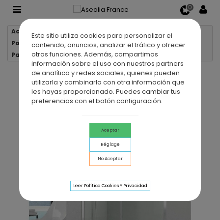
0
Accueil
Parois de douche
Este sitio utiliza cookies para personalizar el
Parois de douche 1 verre fixe + 1 porte coulissante
contenido, anuncios, analizar el tráfico y ofrecer
otras funciones. Además, compartimos
Paroi de douche VF + PC PRESTIGE
información sobre el uso con nuestros partners
de analítica y redes sociales, quienes pueden
utilizarla y combinarla con otra información que
les hayas proporcionado. Puedes cambiar tus
preferencias con el botón configuración.
Aceptar
Réglage
No Aceptar
Leer Política Cookies Y Privacidad