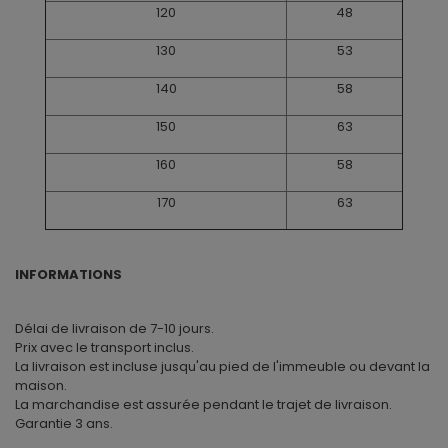
120
48
130
53
140
58
150
63
160
58
170
63
INFORMATIONS
Délai de livraison de 7-10 jours.
Prix avec le transport inclus.
La livraison est incluse jusqu'au pied de l'immeuble ou devant la
maison.
La marchandise est assurée pendant le trajet de livraison.
Garantie 3 ans.