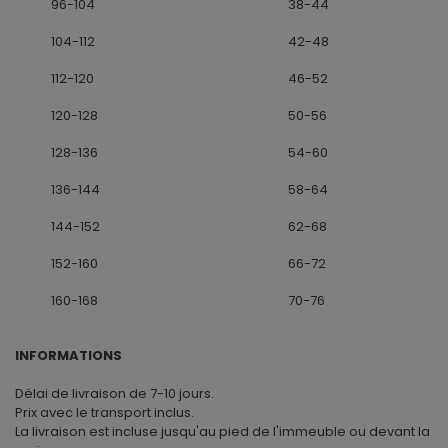
96-104
38-44
104-112
42-48
112-120
46-52
120-128
50-56
128-136
54-60
136-144
58-64
144-152
62-68
152-160
66-72
160-168
70-76
INFORMATIONS
Délai de livraison de 7-10 jours.
Prix avec le transport inclus.
La livraison est incluse jusqu'au pied de l'immeuble ou devant la