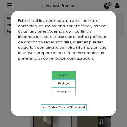
0
Accueil
Parois de douche
Este sitio utiliza cookies para personalizar el
Parois de douche 1 verre fixe + 1 porte coulissante
contenido, anuncios, analizar el tráfico y ofrecer
otras funciones. Además, compartimos
Paroi de douche VF + PC LUNA NOIR
información sobre el uso con nuestros partners
de analítica y redes sociales, quienes pueden
utilizarla y combinarla con otra información que
les hayas proporcionado. Puedes cambiar tus
preferencias con el botón configuración.
Aceptar
Réglage
No Aceptar
Leer Política Cookies Y Privacidad