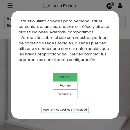
0
Accueil
Receveurs de douche
Este sitio utiliza cookies para personalizar el
Receveur de douche en ardoise MALLORCA
contenido, anuncios, analizar el tráfico y ofrecer
otras funciones. Además, compartimos
información sobre el uso con nuestros partners
de analítica y redes sociales, quienes pueden
utilizarla y combinarla con otra información que
les hayas proporcionado. Puedes cambiar tus
preferencias con el botón configuración.
Aceptar
Réglage
No Aceptar
Leer Política Cookies Y Privacidad