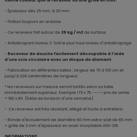
même couleur que le receveur ou une grille en inox.
- Épaisseur dès 25 mm. à 30 mm.
- Finition toujours en ardoise.
- Ce receveur fait autour de
25 kg / m2
de surface.
- Antidérapant niveau 3. Soit le plus haut niveau d'antidérapage.
-
Receveur de douche facilement découpable à l'aide
d'une scie circulaire avec un disque de diamant.
- Fabrication en différentes tailles ; largeur de 70 à 100 cm et
jusqu'à 200 centimètres de longueur.
* les receveurs sur mesure seront tarifés selon sa taille
immédiatement supérieur. Exemple 173 x 75 ----> prix de vente
= 180 x 80. (Délai de livraison d'une semaine)
- Ce receveur est très résistant, allégé et facile à entretenir.
- Bonde d'écoulement de diamètre 90 mm extra-plat de 65 mm
+ grille de 2 mm d'épaisseur en acier inoxydable AISI-316.
INFORMATIONS