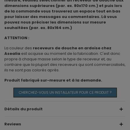
mesure, veuillez sélectionner un receveur de douche aux
dimensions supérieures (par. ex. 80x170 cm.) et puis lors
de la commande vous trouverez un espace tout en bas
pour laisser des messages ou commentaires. Là vous
pouvez nous préciser les dimensions sur mesure
souhaitées (par. ex. 80x164 cm.)
ATTENTION :
La couleur des
receveurs de douche en ardoise chez
Asealia
est acquise au moment de la fabrication. C'est donc
propre à chaque masse selon le type de receveur et, au
contraire que la plupart des receveurs qui sont commercialisés,
ils ne sont pas colorés après.
Produit fabriqué sur-mesure et à la demande.
CHERCHEZ-VOUS UN INSTALLATEUR POUR CE PRODUIT ?
Détails du produit
Reviews