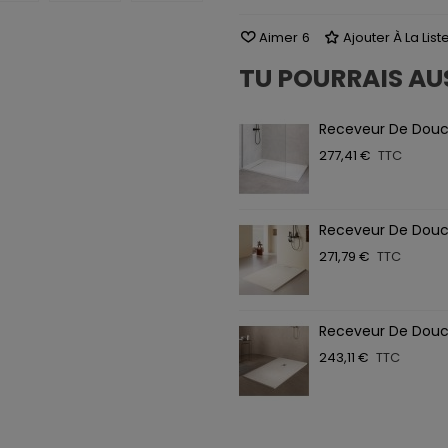
Aimer
6
Ajouter À La Lis
TU POURRAIS AU
Receveur De Douc
277,41 €
TTC
Receveur De Douc
271,79 €
TTC
Receveur De Douc
243,11 €
TTC