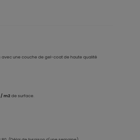
s avec une couche de gel-coat de haute qualité
 / m2
de surface.
x 80. (Délai de livraison d'une semaine)