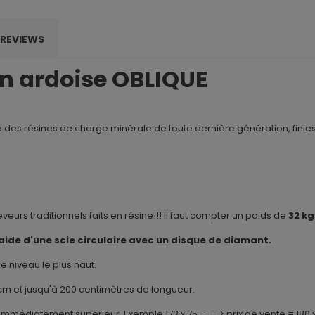
REVIEWS
n ardoise OBLIQUE
es résines de charge minérale de toute dernière génération, finie
veurs traditionnels faits en résine!!! Il faut compter un poids de
32 kg
ide d'une scie circulaire avec un disque de diamant.
le niveau le plus haut.
0 cm et jusqu'à 200 centimètres de longueur.
e immédiatement supérieur. Exemple 173 x 75 ----> prix de vente = 180 