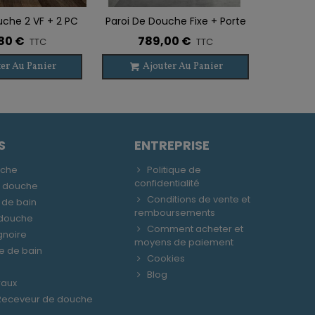
uche 2 VF + 2 PC
Paroi De Douche Fixe + Porte
Col
 Liste De Souhaits
Ajouter À La Liste De Souhaits
Ajouter 
SPAZIO NOIR
+ Porte + Fixe OPEN
Monocom
80 €
789,00 €
2
TTC
TTC
er Au Panier
Ajouter Au Panier
A
S
ENTREPRISE
uche
Politique de
confidentialité
e douche
Conditions de vente et
 de bain
remboursements
 douche
Comment acheter et
gnoire
moyens de paiement
le de bain
Cookies
Blog
raux
 Receveur de douche