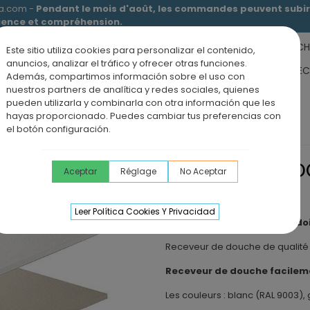
ia.com -
Pendant le mois d'août, les commandes peuvent subir 
tience et compréhension.
RECEVEURS DE DOUCHE
MEUBLES SALLE DE BAIN
DOUCHE
Este sitio utiliza cookies para personalizar el contenido,
anuncios, analizar el tráfico y ofrecer otras funciones.
RS DE SALLE DE BAIN
PANNEAUX MURAUX
OFFRE PAROI + RE
Además, compartimos información sobre el uso con
nuestros partners de analítica y redes sociales, quienes
ÉVIERS DE CUISINE
BLOG
pueden utilizarla y combinarla con otra información que les
hayas proporcionado. Puedes cambiar tus preferencias con
n ardoise
Receveur de douche en ardoise OBLIQUE
el botón configuración.
RECEVEUR DE D
Aceptar
Réglage
No Aceptar
OBLIQUE
Leer Política Cookies Y Privacidad
Receveur de douche en ardoi
Receveur de douche de qualité 
Receveur de douche facilem
Les couleurs : blanc (RAL 9003), 