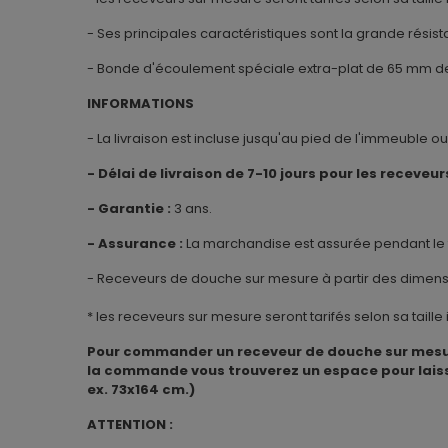
- Ses principales caractéristiques sont la grande résist
- Bonde d'écoulement spéciale extra-plat de 65 mm de 
INFORMATIONS
- La livraison est incluse jusqu'au pied de l'immeuble o
- Délai de livraison de 7-10 jours pour les receveur
- Garantie :
3 ans.
- Assurance :
La marchandise est assurée pendant le tr
- Receveurs de douche sur mesure à partir des dimensio
* les receveurs sur mesure seront tarifés selon sa taill
Pour commander un receveur de douche sur mesure,
la commande vous trouverez un espace pour laiss
ex. 73x164 cm.)
ATTENTION :