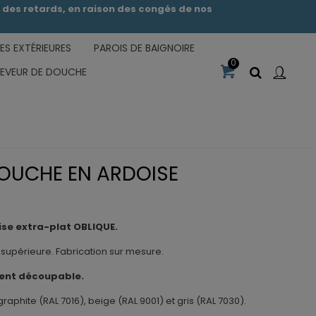
des retards, en raison des congés de nos
S EXTÉRIEURES
PAROIS DE BAIGNOIRE
0
CEVEUR DE DOUCHE
OUCHE EN ARDOISE
se extra-plat OBLIQUE.
supérieure. Fabrication sur mesure.
ent découpable.
graphite (RAL 7016), beige (RAL 9001) et gris (RAL 7030).