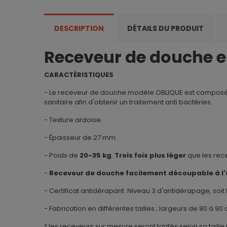
DESCRIPTION
DÉTAILS DU PRODUIT
Receveur de douche e
CARACTÉRISTIQUES
- Le receveur de douche modèle OBLIQUE est composé d
sanitaire afin d'obtenir un traitement anti bactéries.
- Texture ardoise.
- Épaisseur de 27 mm.
- Poids de
20-35 kg
.
Trois fois plus léger
que les rece
-
Receveur de douche facilement découpable à l'a
- Certificat antidérapant. Niveau 3 d'antidérapage, soit 
- Fabrication en différentes tailles ; largeurs de 80 à 9
* les receveurs sur mesure seront tarifés selon sa taill