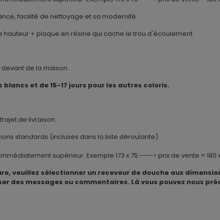
ance, facilité de nettoyage et sa modernité.
hauteur + plaque en résine qui cache le trou d'écoulement.
u devant de la maison.
s blancs et de 15-17 jours pour les autres coloris.
ajet de livraison.
ns standards (incluses dans la liste déroulante) :
e immédiatement supérieur. Exemple 173 x 75 ----> prix de vente = 180 x
 veuillez sélectionner un receveur de douche aux dimensions 
er des messages ou commentaires. Là vous pouvez nous préci