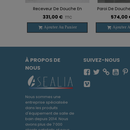
Receveur De Douche En
Paroi De Douche
Ajouter À La Liste De Souhaits
Ajouter À La List
Ardoise MERCURE
+ Fixe 
331,00 €
574,00 
TTC
Ajouter Au Panier
Ajouter A
À PROPOS DE
SUIVEZ-NOUS
NOUS
Nous sommes une
entreprise spécialisée
dans les produits
d'équipement de salle de
bain depuis 2014. Nous
avons plus de 7 000
clients satisfaits et nous