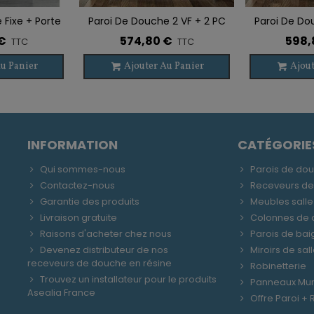
 Fixe + Porte
Paroi De Douche 2 VF + 2 PC
Paroi De Do
e De Souhaits
Ajouter À La Liste De Souhaits
Ajouter À La
OPEN
BASIC SPAZIO
BASIC 
€
574,80 €
598,
TTC
TTC
u Panier
Ajouter Au Panier
Ajout
INFORMATION
CATÉGORIE
Qui sommes-nous
Parois de do
Contactez-nous
Receveurs d
Garantie des produits
Meubles salle
Livraison gratuite
Colonnes de
Raisons d'acheter chez nous
Parois de bai
Devenez distributeur de nos
Miroirs de sal
receveurs de douche en résine
Robinetterie
Trouvez un installateur pour le produits
Panneaux Mu
Asealia France
Offre Paroi +