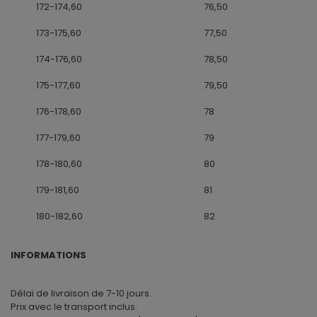
172-174,60
76,50
173-175,60
77,50
174-176,60
78,50
175-177,60
79,50
176-178,60
78
177-179,60
79
178-180,60
80
179-181,60
81
180-182,60
82
INFORMATIONS
Délai de livraison de 7-10 jours.
Prix avec le transport inclus.