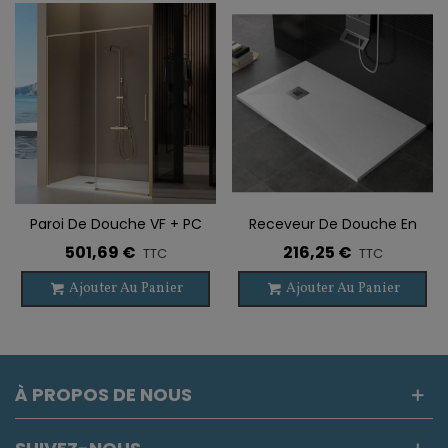
Paroi De Douche VF + PC
Receveur De Douche En
DELTA OR BROSSÉ
Résine SCORPIO
501,69 €
216,25 €
TTC
TTC
Ajouter Au Panier
Ajouter Au Panier
À PROPOS DE NOUS