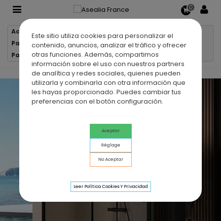
0
Accueil
Parois de douche
Este sitio utiliza cookies para personalizar el
Parois de douche 1 verre fixe + 1 porte coulissante
contenido, anuncios, analizar el tráfico y ofrecer
otras funciones. Además, compartimos
Paroi de douche VF + PC DELTA NOIR
información sobre el uso con nuestros partners
de analítica y redes sociales, quienes pueden
utilizarla y combinarla con otra información que
les hayas proporcionado. Puedes cambiar tus
preferencias con el botón configuración.
Aceptar
Réglage
No Aceptar
Leer Política Cookies Y Privacidad