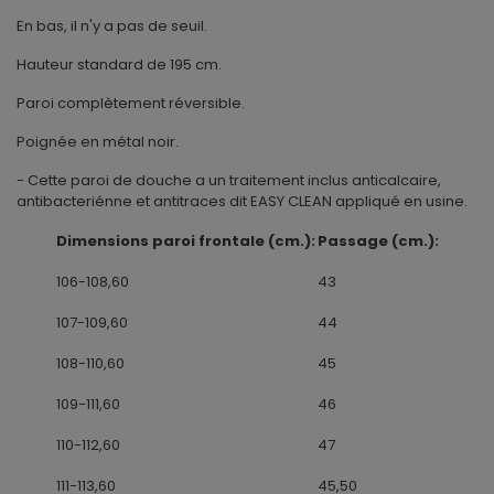
En bas, il n'y a pas de seuil.
Hauteur standard de 195 cm.
Paroi complètement réversible.
Poignée en métal noir.
- Cette paroi de douche a un traitement inclus anticalcaire,
antibacteriénne et antitraces dit EASY CLEAN appliqué en usine.
Dimensions paroi frontale (cm.):
Passage (cm.):
106-108,60
43
107-109,60
44
108-110,60
45
109-111,60
46
110-112,60
47
111-113,60
45,50