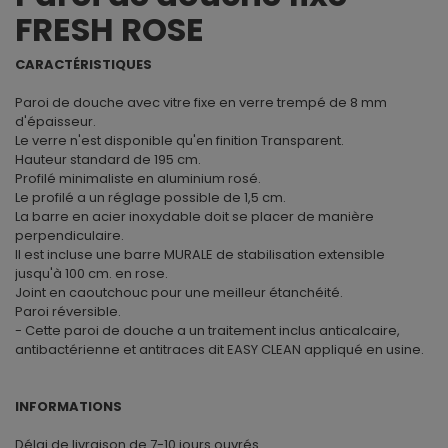
FRESH ROSE
CARACTÉRISTIQUES
Paroi de douche avec vitre fixe en verre trempé de 8 mm
d'épaisseur.
Le verre n'est disponible qu'en finition Transparent.
Hauteur standard de 195 cm.
Profilé minimaliste en aluminium rosé.
Le profilé a un réglage possible de 1,5 cm.
La barre en acier inoxydable doit se placer de manière
perpendiculaire.
Il est incluse une barre MURALE de stabilisation extensible
jusqu'à 100 cm. en rose.
Joint en caoutchouc pour une meilleur étanchéité.
Paroi réversible.
- Cette paroi de douche a un traitement inclus anticalcaire,
antibactérienne et antitraces dit EASY CLEAN appliqué en usine.
INFORMATIONS
Délai de livraison de 7-10 jours ouvrés.