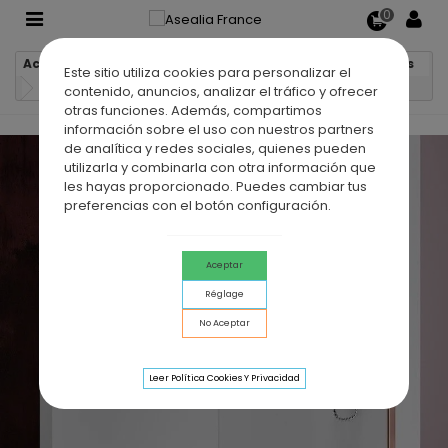
0
Accueil
Parois de douche
Parois de douche fixes
Este sitio utiliza cookies para personalizar el
Paroi de douche fixe FRESH ROSE
contenido, anuncios, analizar el tráfico y ofrecer
otras funciones. Además, compartimos
información sobre el uso con nuestros partners
de analítica y redes sociales, quienes pueden
utilizarla y combinarla con otra información que
les hayas proporcionado. Puedes cambiar tus
preferencias con el botón configuración.
Aceptar
Réglage
No Aceptar
Leer Política Cookies Y Privacidad