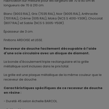
Fabrication sur mesure pour les largeurs de 70 à 90 cm et
longueurs de 70 à 210 cm.
Blanc (9003 RAL), Gris (7035 RAL), Noir (9005 RAL), Anthracite
(7011 RAL), Crème (1015 RAL), Moka (NCS S 4010-Y30R), Chocolat
(8017 RAL) et Sable (NCS S 3005-Y50R).
Épaisseur de 3 cm.
Finitions ARDOISE et LISSE.
Receveur de douche facilement découpable à l'aide
d'une scie circulaire avec un disque de diamant.
La bonde d'écoulement triple rectangulaire et la grille
métallique sont incluses dans le prix total.
La grille est une plaque métallique de la même couleur que le
receveur de douche.
Caractéristiques spécifiques de ce receveur de douche
en résine :
- Dureté 45 selon échelle BARCOL.