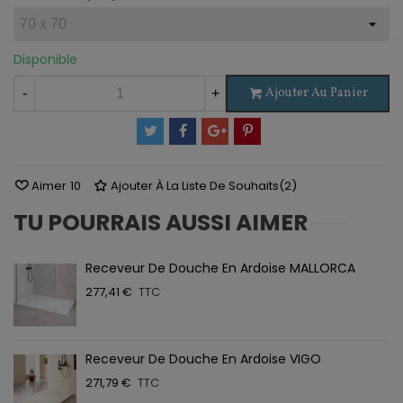
Disponible
Ajouter Au Panier
-
+
Aimer
10
Ajouter À La Liste De Souhaits
(
2
)
TU POURRAIS AUSSI AIMER
Receveur De Douche En Ardoise MALLORCA
277,41 €
TTC
Receveur De Douche En Ardoise VIGO
271,79 €
TTC