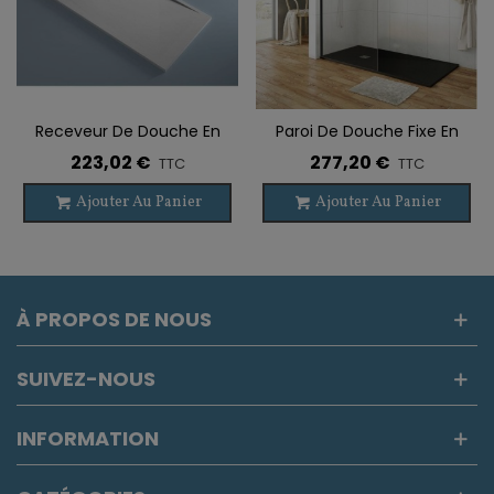
Receveur De Douche En
Paroi De Douche Fixe En
Résine VALENCIA Sur-
Acier Inoxydable SCREEN
223,02 €
277,20 €
TTC
TTC
Mesure
NOIR
Ajouter Au Panier
Ajouter Au Panier
À PROPOS DE NOUS
SUIVEZ-NOUS
INFORMATION