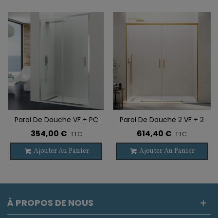
Paroi De Douche VF + PC
Paroi De Douche 2 VF + 2
PRESTIGE
PC BASIC SPAZIO OR
354,00 €
614,40 €
TTC
TTC
BROSSÉ
Ajouter Au Panier
Ajouter Au Panier
À PROPOS DE NOUS