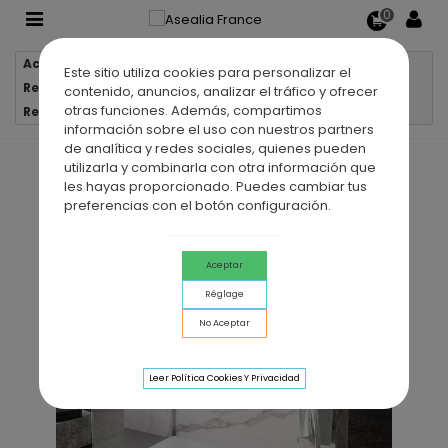
0
Accueil
Receveurs de douche
Este sitio utiliza cookies para personalizar el
Receveurs de douche en résine
contenido, anuncios, analizar el tráfico y ofrecer
otras funciones. Además, compartimos
Receveur de douche en résine PISCES
información sobre el uso con nuestros partners
de analítica y redes sociales, quienes pueden
utilizarla y combinarla con otra información que
les hayas proporcionado. Puedes cambiar tus
preferencias con el botón configuración.
Aceptar
Réglage
No Aceptar
Leer Política Cookies Y Privacidad