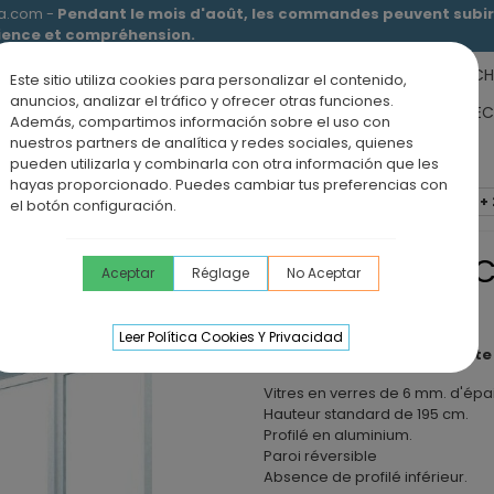
ia.com -
Pendant le mois d'août, les commandes peuvent subir 
tience et compréhension.
RECEVEURS DE DOUCHE
MEUBLES SALLE DE BAIN
DOUCHE
Este sitio utiliza cookies para personalizar el contenido,
anuncios, analizar el tráfico y ofrecer otras funciones.
RS DE SALLE DE BAIN
PANNEAUX MURAUX
OFFRE PAROI + RE
Además, compartimos información sobre el uso con
nuestros partners de analítica y redes sociales, quienes
ÉVIERS DE CUISINE
BLOG
pueden utilizarla y combinarla con otra información que les
hayas proporcionado. Puedes cambiar tus preferencias con
de 2 ou 3 portes coulissantes
Paroi de douche frontale 1 VF +
el botón configuración.
PAROI DE DOUCH
Aceptar
Réglage
No Aceptar
TRIO
Leer Política Cookies Y Privacidad
Paroi de douche coulissante 
Vitres en verres de 6 mm. d'épa
Hauteur standard de 195 cm.
Profilé en aluminium.
Paroi réversible
Absence de profilé inférieur.