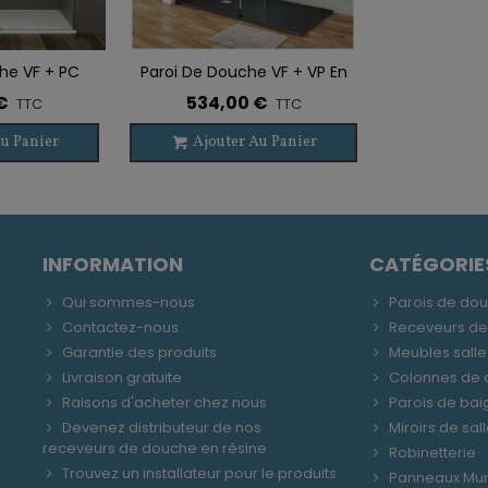
he VF + PC
Paroi De Douche VF + VP En
e De Souhaits
Ajouter À La Liste De Souhaits
C
Acier SCREEN SWING NOIR
€
534,00 €
TTC
TTC
u Panier
Ajouter Au Panier
INFORMATION
CATÉGORIE
Qui sommes-nous
Parois de do
Contactez-nous
Receveurs d
Garantie des produits
Meubles salle
Livraison gratuite
Colonnes de
Raisons d'acheter chez nous
Parois de bai
Devenez distributeur de nos
Miroirs de sal
receveurs de douche en résine
Robinetterie
Trouvez un installateur pour le produits
Panneaux Mu