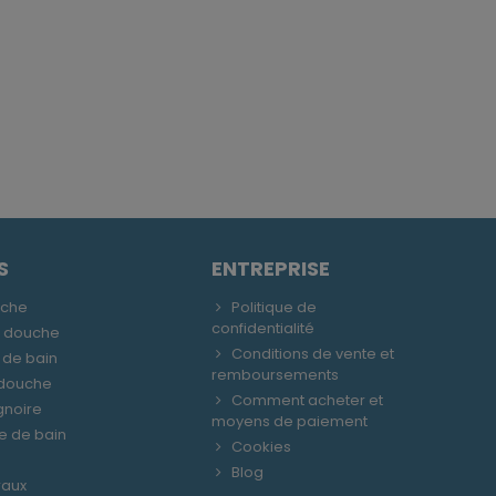
S
ENTREPRISE
uche
Politique de
confidentialité
e douche
Conditions de vente et
 de bain
remboursements
 douche
Comment acheter et
gnoire
moyens de paiement
le de bain
Cookies
Blog
raux