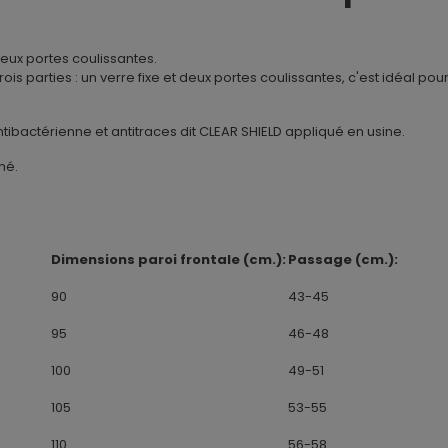
eux portes coulissantes.
is parties : un verre fixe et deux portes coulissantes, c'est idéal p
tibactérienne et antitraces dit CLEAR SHIELD appliqué en usine.
hé.
Dimensions paroi frontale (cm.):
Passage (cm.):
90
43-45
95
46-48
100
49-51
105
53-55
110
56-58