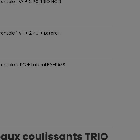
ontale 1 VF + 2 PC TRIO NOIR
P
ntale 1 VF + 2 PC + Latéral...
rontale 2 PC + Latéral BY-PASS
neaux coulissants TRIO