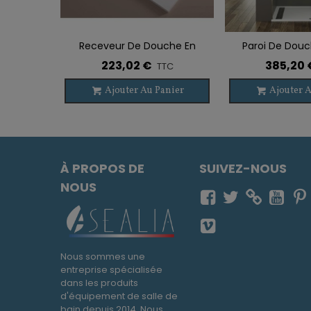
Receveur De Douche En
Paroi De Douc
Ajouter À La Liste De Souhaits
Ajouter À La List
Résine LIBRA
BASI
223,02 €
385,20 
TTC
Ajouter Au Panier
Ajouter A
À PROPOS DE
SUIVEZ-NOUS
NOUS
Nous sommes une
entreprise spécialisée
dans les produits
d'équipement de salle de
bain depuis 2014. Nous