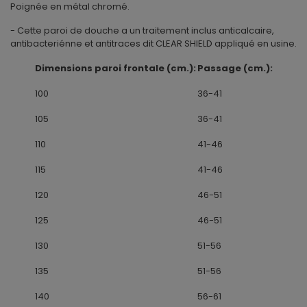
Poignée en métal chromé.
- Cette paroi de douche a un traitement inclus anticalcaire,
antibacteriénne et antitraces dit CLEAR SHIELD appliqué en usine.
Dimensions paroi frontale (cm.):
Passage (cm.):
100
36-41
105
36-41
110
41-46
115
41-46
120
46-51
125
46-51
130
51-56
135
51-56
140
56-61