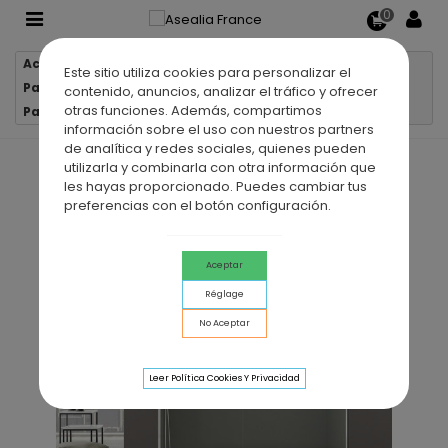
0
Accueil
Parois de douche
Este sitio utiliza cookies para personalizar el
Parois de douche 1 verre fixe + 1 porte coulissante
contenido, anuncios, analizar el tráfico y ofrecer
otras funciones. Además, compartimos
Paroi de douche VF + PC BASIC
información sobre el uso con nuestros partners
de analítica y redes sociales, quienes pueden
utilizarla y combinarla con otra información que
les hayas proporcionado. Puedes cambiar tus
preferencias con el botón configuración.
Aceptar
Réglage
No Aceptar
Leer Política Cookies Y Privacidad