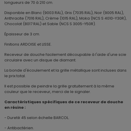
longueurs de 70 à 210 cm.
Disponible en Blanc (9003 RAL), Gris (7035 RAL), Noir (9005 RAL),
Anthracite (7016 RAL), Crème (1015 RAL), Moka (NCS S 4010-Y30R),
Chocolat (8017 RAL) et Sable (NCS S 3005-Y50R).
Épaisseur de 3 cm.
Finitions ARDOISE et LISSE.
Receveur de douche facilement découpable à l'aide d'une scie
circulaire avec un disque de diamant.
La bonde d'écoulement et la grille métallique sont incluses dans
le prix total.
Il est possible de peindre la grille gratuitement à la même
couleur que le receveur, merci de le signaler.
Caractéristiques spécifiques de ce receveur de douche
en résine :
- Dureté 45 selon échelle BARCOL.
- Antibactérien.