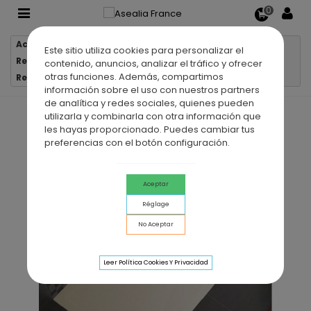
0
Accueil
Receveurs de douche
Este sitio utiliza cookies para personalizar el
Receveurs de douche en résine
contenido, anuncios, analizar el tráfico y ofrecer
otras funciones. Además, compartimos
Receveur de douche en résine LEO
información sobre el uso con nuestros partners
de analítica y redes sociales, quienes pueden
utilizarla y combinarla con otra información que
les hayas proporcionado. Puedes cambiar tus
preferencias con el botón configuración.
Aceptar
Réglage
No Aceptar
Leer Política Cookies Y Privacidad