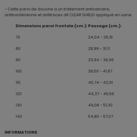
- Cette paroi de douche a un traitement anticalcaire,
antibactérienne et antitraces dit CLEAR SHIELD appliqué en usine.
Dimensions paroi frontale (cm.):
Passage (cm.):
70
24,04 - 26,16
80
28,99 - 31,11
90
33,94 - 36,06
100
39,50 - 41,67
110
40,74 - 42,91
120
44,37 - 46,56
130
49,08 - 51,30
140
54,80 - 57,07
INFORMATIONS