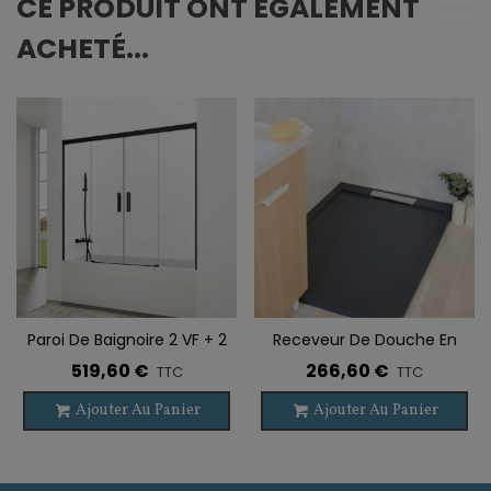
CE PRODUIT ONT ÉGALEMENT
ACHETÉ...
Paroi De Baignoire 2 VF + 2
Receveur De Douche En
PC BASIC SPAZIO NOIR
Résine CALAIS
519,60 €
266,60 €
TTC
TTC
Ajouter Au Panier
Ajouter Au Panier