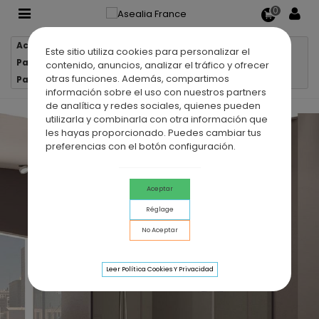
0
Accueil
Parois de douche
Este sitio utiliza cookies para personalizar el
Parois de douche d'angle
contenido, anuncios, analizar el tráfico y ofrecer
otras funciones. Además, compartimos
Paroi de douche d'angle 2 VF + 2 PC BASIC NOIR
información sobre el uso con nuestros partners
de analítica y redes sociales, quienes pueden
utilizarla y combinarla con otra información que
les hayas proporcionado. Puedes cambiar tus
preferencias con el botón configuración.
Aceptar
Réglage
No Aceptar
Leer Política Cookies Y Privacidad