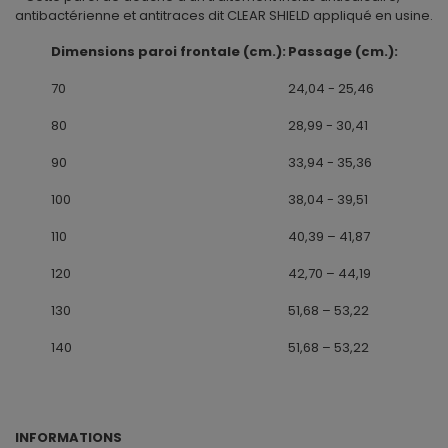
antibactérienne et antitraces dit CLEAR SHIELD appliqué en usine.
Dimensions paroi frontale (cm.):
Passage (cm.):
70
24,04 - 25,46
80
28,99 - 30,41
90
33,94 - 35,36
100
38,04 - 39,51
110
40,39 – 41,87
120
42,70 – 44,19
130
51,68 – 53,22
140
51,68 – 53,22
INFORMATIONS