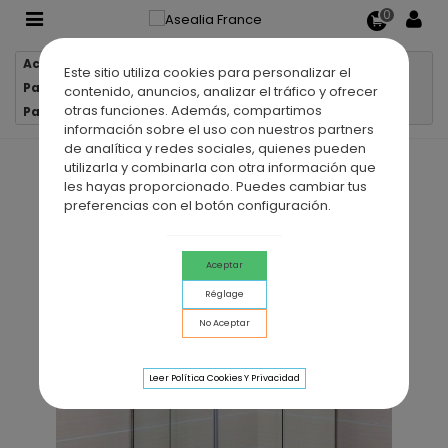
0
Accueil
Parois de douche
Este sitio utiliza cookies para personalizar el
Parois de douche d'angle
contenido, anuncios, analizar el tráfico y ofrecer
otras funciones. Además, compartimos
Paroi de douche d'angle 2VF+2PC INOX MOVING
información sobre el uso con nuestros partners
de analítica y redes sociales, quienes pueden
utilizarla y combinarla con otra información que
les hayas proporcionado. Puedes cambiar tus
preferencias con el botón configuración.
Aceptar
Réglage
No Aceptar
Leer Política Cookies Y Privacidad