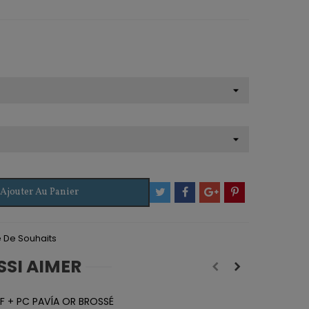
Ajouter Au Panier
te De Souhaits
SSI AIMER
F + PC PAVÍA OR BROSSÉ
P