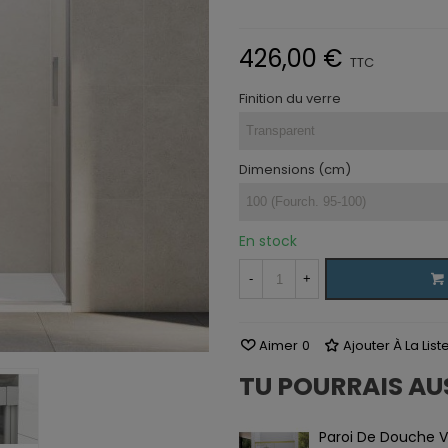
426,00 €
TTC
Finition du verre
Dimensions (cm)
En stock
-
+
Aimer
0
Ajouter À La Lis
TU POURRAIS AU
Paroi De Douche V