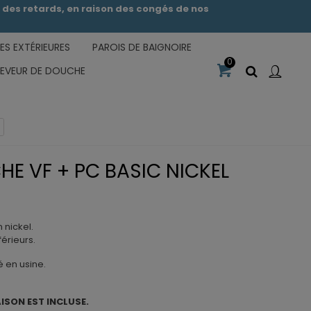
des retards, en raison des congés de nos
S EXTÉRIEURES
PAROIS DE BAIGNOIRE
0
CEVEUR DE DOUCHE
HE VF + PC BASIC NICKEL
n nickel.
férieurs.
é en usine.
AISON EST INCLUSE.