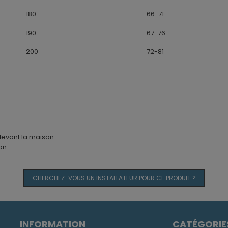
180
66-71
190
67-76
200
72-81
devant la maison.
on.
CHERCHEZ-VOUS UN INSTALLATEUR POUR CE PRODUIT ?
INFORMATION
CATÉGORIE