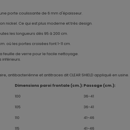
une porte coulissante de 6 mm d'épaisseur.
ion nickel. Ce qui est plus moderne et très design.
utes les longueurs dès 95 à 200 cm.
m. où les portes croisées font 1-11 cm.
 feuille de verre pour le facile nettoyage.
s inférieurs.
ire, antibacteriénne et antitraces dit CLEAR SHIELD appliqué en usine.
Dimensions paroi frontale (cm.):
Passage (cm.):
100
36-41
105
36-41
110
41-46
115
41-46