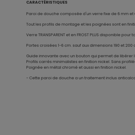
CARACTÉRISTIQUES
Paroi de douche composée d'un verre fixe de 6 mm et 
Tout les profils de montage et les poignées sont en finit
Verre TRANSPARENT et en FROST PLUS disponible pour to
Portes croisées 1-6 cm. sauf aux dimensions 190 et 200 c
Guide innovante avec un bouton qui permet de libérer la
Profils carrés minimalistes en finition nickel. Sans profilé
Poignée en métal chromé et aussi en finition nickel.
- Cette paroi de douche a un traitement inclus anticalca