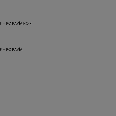
6
F + PC PAVÍA NOIR
F + PC PAVÍA