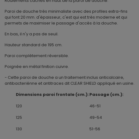
Roulements cachés en haut de la paroi de douche.
Paroi de douche très minimaliste avec des profiles extra-fins
qui font 20 mm. d'épaisseur, c'est qui est très moderne et qui
permets de maximiser le passage d'accès à la douche.
En bas, il n'y a pas de seuil.
Hauteur standard de 195 cm.
Paroi complètement réversible.
Poignée en métal finition cuivre.
- Cette paroi de douche a un traitement inclus anticalcaire,
antibacteriénne et antitraces dit CLEAR SHIELD appliqué en usine.
Dimensions paroi frontale (cm.):
Passage (cm.):
120
46-51
125
49-54
130
51-56