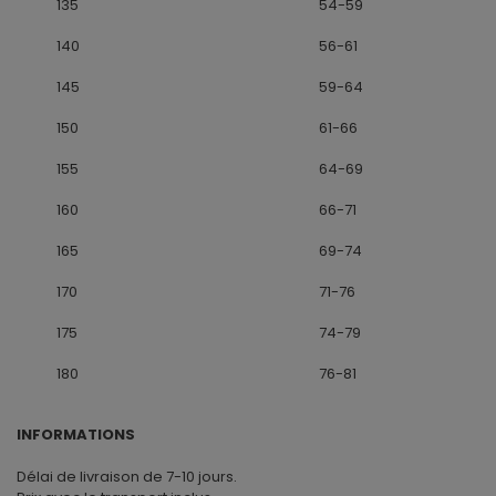
135
54-59
140
56-61
145
59-64
150
61-66
155
64-69
160
66-71
165
69-74
170
71-76
175
74-79
180
76-81
INFORMATIONS
Délai de livraison de 7-10 jours.