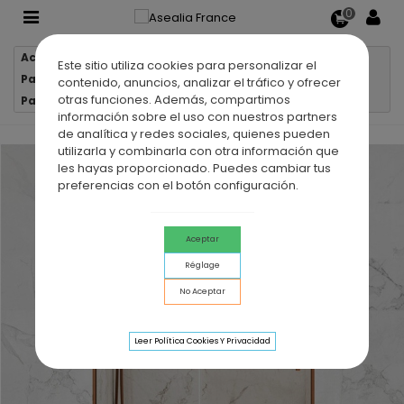
0
Accueil
Parois de douche
Este sitio utiliza cookies para personalizar el
Parois de douche 1 verre fixe + 1 porte coulissante
contenido, anuncios, analizar el tráfico y ofrecer
otras funciones. Además, compartimos
Paroi de douche VF + PC TWENTY CUIVRE BROSSÉ
información sobre el uso con nuestros partners
de analítica y redes sociales, quienes pueden
utilizarla y combinarla con otra información que
les hayas proporcionado. Puedes cambiar tus
preferencias con el botón configuración.
Aceptar
Réglage
No Aceptar
Leer Política Cookies Y Privacidad