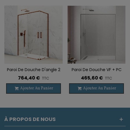
Paroi De Douche D'angle 2
Paroi De Douche VF + PC
VF + 2 PC TWENTY CUIVRE
TWENTY
764,40 €
465,60 €
TTC
TTC
BROSSÉ
Ajouter Au Panier
Ajouter Au Panier
À PROPOS DE NOUS