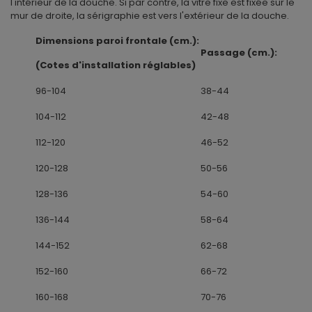
l'intérieur de la douche. Si par contre, la vitre fixe est fixée sur le
mur de droite, la sérigraphie est vers l'extérieur de la douche.
Dimensions paroi frontale (cm.):
Passage (cm.):
(Cotes d'installation réglables)
96-104
38-44
104-112
42-48
112-120
46-52
120-128
50-56
128-136
54-60
136-144
58-64
144-152
62-68
152-160
66-72
160-168
70-76