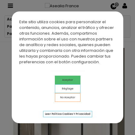
0
Accueil
Parois de douche
Este sitio utiliza cookies para personalizar el
Parois de douche 1 verre fixe + 1 porte coulissante
contenido, anuncios, analizar el tráfico y ofrecer
otras funciones. Además, compartimos
Paroi de douche VF + PC LUNA NOIR + latéral fixe
información sobre el uso con nuestros partners
de analítica y redes sociales, quienes pueden
utilizarla y combinarla con otra información que
les hayas proporcionado. Puedes cambiar tus
preferencias con el botón configuración.
Aceptar
Réglage
No Aceptar
Leer Política Cookies Y Privacidad