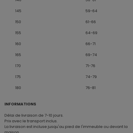
145
59-64
150
61-66
155
64-69
160
66-71
165
69-74
170
71-76
175
74-79
180
76-81
INFORMATIONS
Délai de livraison de 7-10 jours.
Prix avec le transport inclus.
La livraison est incluse jusqu'au pied de l'immeuble ou devant la
maison.