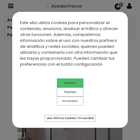
0
Accueil
Parois de douche
Este sitio utiliza cookies para personalizar el
Parois de douche 1 verre fixe + 1 porte coulissante
contenido, anuncios, analizar el tráfico y ofrecer
otras funciones. Además, compartimos
Paroi de douche VF + PC TWENTY NOIR + latéral fixe
información sobre el uso con nuestros partners
de analítica y redes sociales, quienes pueden
utilizarla y combinarla con otra información que
les hayas proporcionado. Puedes cambiar tus
preferencias con el botón configuración.
Aceptar
Réglage
No Aceptar
Leer Política Cookies Y Privacidad