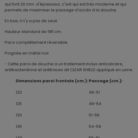
qui font 20 mm. d'épaisseur, c'est qui est très moderne et qui
permets de maximiser le passage d'accès à la douche.
En bas, il n'y a pas de seuil.
Hauteur standard de 195 cm.
Paroi complètement réversible.
Poignée en métal noir.
- Cette paroi de douche a un traitement inclus anticalcaire,
antibacteriénne et antitraces dit CLEAR SHIELD appliqué en usine.
Dimensions paroi frontale (cm.):
Passage (cm.):
120
46-51
125
49-54
130
51-56
135
54-59
140
56-61