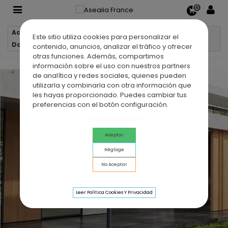
0
Accueil
Douches extérieures
Este sitio utiliza cookies para personalizar el
Douche extérieure en acier inox POOL gris cobalt
contenido, anuncios, analizar el tráfico y ofrecer
otras funciones. Además, compartimos
información sobre el uso con nuestros partners
de analítica y redes sociales, quienes pueden
utilizarla y combinarla con otra información que
les hayas proporcionado. Puedes cambiar tus
preferencias con el botón configuración.
Aceptar
Réglage
No Aceptar
Leer Política Cookies Y Privacidad