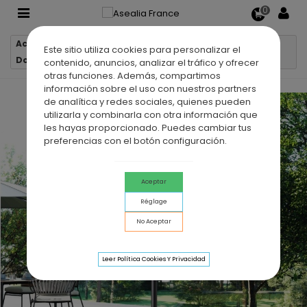
0
Accueil
Douches extérieures
Este sitio utiliza cookies para personalizar el
Douche extérieure en acier inox OKLAHOMA noir mat
contenido, anuncios, analizar el tráfico y ofrecer
otras funciones. Además, compartimos
información sobre el uso con nuestros partners
de analítica y redes sociales, quienes pueden
utilizarla y combinarla con otra información que
les hayas proporcionado. Puedes cambiar tus
preferencias con el botón configuración.
Aceptar
Réglage
No Aceptar
Leer Política Cookies Y Privacidad