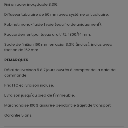
Fini en acier inoxydable S.316.
Diffuseur tubulaire de 50 mm avec système anticalcaire.
Robinet mono-fluide 1 voie (eau froide uniquement).
Raccordement par tuyau droit 1/2, 1300/14 mm.
Socle de finition 160 mm en acier S.316 (inclus), inclus avec
fixation de 152 mm.
REMARQUES
Délai de livraison 5 à 7 jours ouvrés à compter de la date de
commande.
Prix TTC et livraison incluse.
Livraison jusqu'au pied de l'immeuble.
Marchandise 100% assurée pendant le trajet de transport.
Garantie 5 ans.