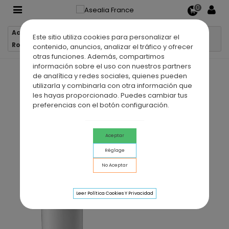
0
Accueil
Robinetterie
Robinets de lavabo
Este sitio utiliza cookies para personalizar el
Robinet de lavabo bec bas mécanique CASSIO BLANC
contenido, anuncios, analizar el tráfico y ofrecer
otras funciones. Además, compartimos
información sobre el uso con nuestros partners
de analítica y redes sociales, quienes pueden
utilizarla y combinarla con otra información que
les hayas proporcionado. Puedes cambiar tus
preferencias con el botón configuración.
Aceptar
Réglage
No Aceptar
Leer Política Cookies Y Privacidad