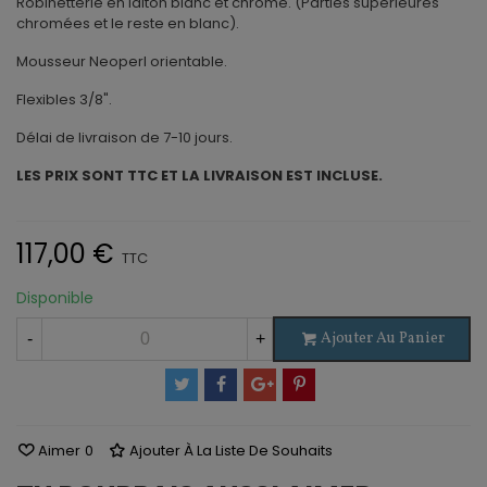
Robinetterie en laiton blanc et chromé. (Parties supérieures
chromées et le reste en blanc).
Mousseur Neoperl orientable.
Flexibles 3/8".
Délai de livraison de 7-10 jours.
LES PRIX SONT TTC ET LA LIVRAISON EST INCLUSE.
117,00 €
TTC
Disponible
Ajouter Au Panier
-
+
Aimer
0
Ajouter À La Liste De Souhaits