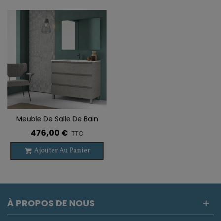
Meuble De Salle De Bain
Sur Pieds OROSI 3 Tiroirs
476,00 €
TTC
Avec Lavabo
Ajouter Au Panier
À PROPOS DE NOUS