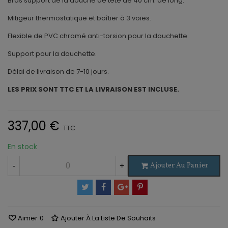
Bras support de la douche de tête de 40 cm. de long.
Mitigeur thermostatique et boîtier à 3 voies.
Flexible de PVC chromé anti-torsion pour la douchette.
Support pour la douchette.
Délai de livraison de 7-10 jours.
LES PRIX SONT TTC ET LA LIVRAISON EST INCLUSE.
337,00 €
TTC
En stock
Ajouter Au Panier
-
+
Aimer
0
Ajouter À La Liste De Souhaits